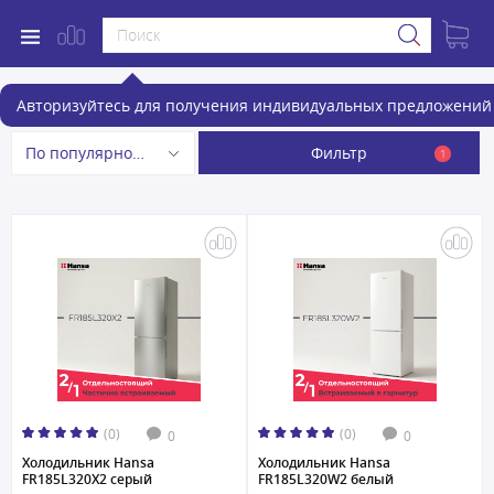
Холодильники
Авторизуйтесь для получения индивидуальных предложений 
Фильтр
По популярности
1
(0)
(0)
0
0
Холодильник Hansa
Холодильник Hansa
FR185L320X2 серый
FR185L320W2 белый