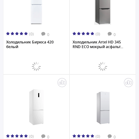
(0)
(0)
0
0
Холодильник Бирюса 420
Холодильник Artel HD 345
белый
RND ECO мокрый асфальт...
(0)
(0)
0
0