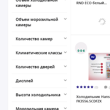
Объем холодильной
12 кг/сутки
RND ECO белый...
камеры
12.4 кг/сутки
Объем морозильной
камеры
Количество камер
0·0·6
Климатические классы
Количество дверей
Дисплей
(0)
Высота холодильника
Холодильник Hans
FK3556.5CDFZX
Морозильная камера