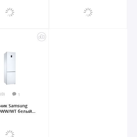
(0)
1
ник Samsung
0WW/WT белый...