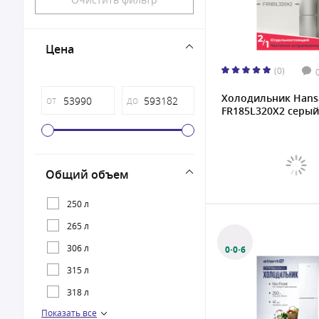
Цена
(0)
Холодильник Hans
от
до
FR185L320X2 серый
Общий объем
250 л
265 л
306 л
0·0·6
315 л
318 л
Показать все
329 л