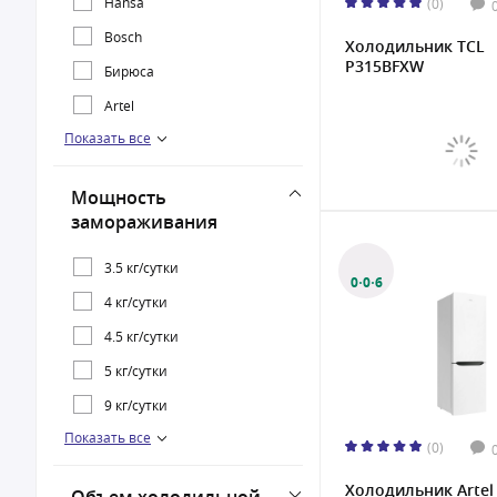
Hansa
(0)
Bosch
Холодильник TCL
P315BFXW
Бирюса
Artel
Показать все
Atlantiq
Midea
Мощность
TCL
замораживания
3.5 кг/сутки
0·0·6
4 кг/сутки
4.5 кг/сутки
5 кг/сутки
9 кг/сутки
Показать все
10 кг/сутки
(0)
11 кг/сутки
Холодильник Artel