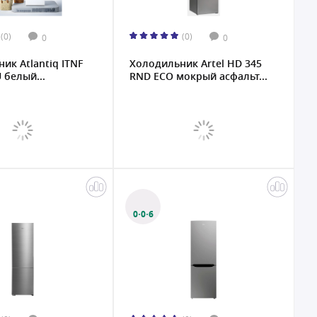
(0)
(0)
0
0
ик Atlantiq ITNF
Холодильник Artel HD 345
 белый...
RND ECO мокрый асфальт...
0·0·6