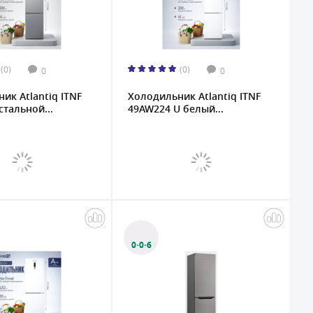
(0)
(0)
0
0
ик Atlantiq ITNF
Холодильник Atlantiq ITNF
стальной...
49AW224 U белый...
0·0·6