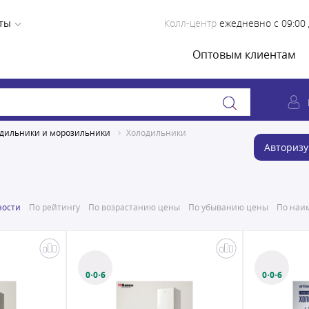
ты
Колл-центр
ежедневно с 09:00 
Оптовым клиентам
дильники и морозильники
Холодильники
Авторизу
ности
По рейтингу
По возрастанию цены
По убыванию цены
По наим
0·0·6
0·0·6