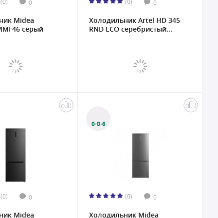
(0)
(0)
0
0
ник Midea
Холодильник Artel HD 345
MF46 серый
RND ECO серебристый...
0·0·6
(0)
(0)
0
0
ник Midea
Холодильник Midea