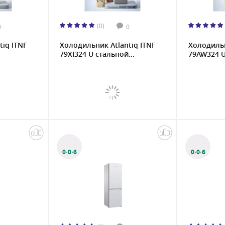
(0)
0
0
iq ITNF
Холодильник Atlantiq ITNF
Холодильн
79XI324 U стальной...
79AW324 U
0·0·6
0·0·6