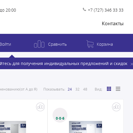
до 20:00
+7 (727) 346 33 33
Контакты
Войти
Сравнить
Корзина
йтесь для получения индивидуальных предложений и скидок
енованию(от А до Я)
Показывать:
24
32
48
Вид:
0·0·6