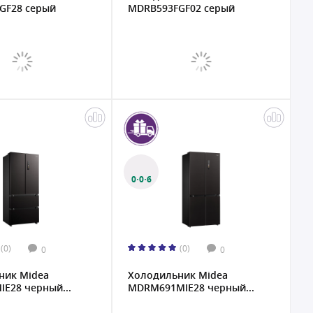
GF28 серый
MDRB593FGF02 серый
0·0·6
(0)
(0)
0
0
ник Midea
Холодильник Midea
E28 черный...
MDRM691MIE28 черный...