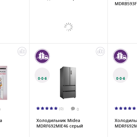
MDRB593F
0·0·6
0·0·6
(0)
0
0
a
Холодильник Midea
Холодиль
MDRF692MIE46 серый
MDRF692MI