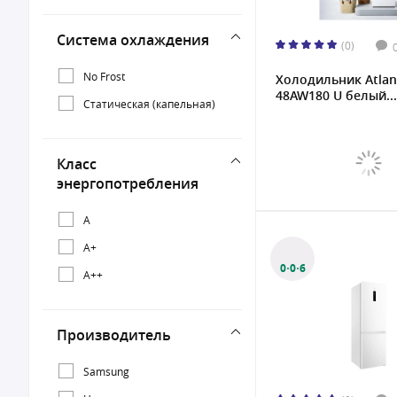
351 л
Система охлаждения
(0)
370 л
387 л
No Frost
Холодильник Atlant
48AW180 U белый...
432 л
Статическая (капельная)
447 л
455 л
Класс
энергопотребления
515 л
531 л
A
A+
0·0·6
A++
Производитель
Samsung