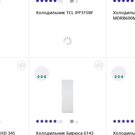
(0)
0
0
Холодильник TCL IFP315BF
Холодиль
MDRB600M
0·0·6
0·0·6
(0)
0
0
 HD 345
Холодильник Бирюса 6143
Холодиль