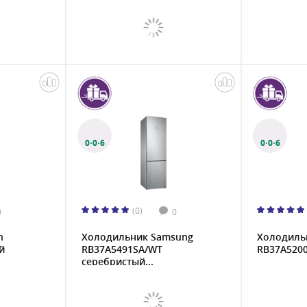
0·0·6
0·0·6
(0)
0
0
h
Холодильник Samsung
Холодиль
й
RB37A5491SA/WT
RB37A520
серебристый...