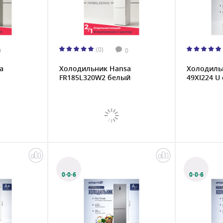
(0)
0
0
a
Холодильник Hansa
Холодильн
FR185L320W2 белый
49XI224 U 
0·0·6
0·0·6