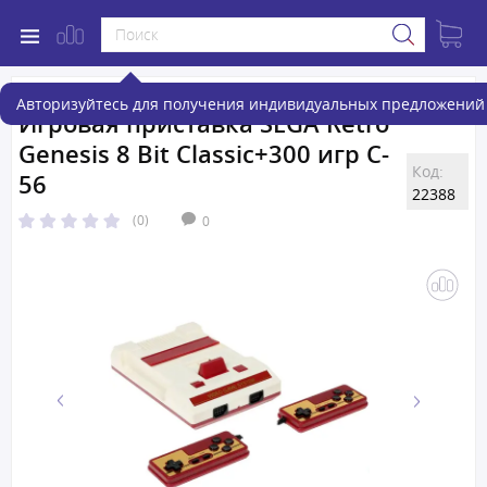
Авторизуйтесь для получения индивидуальных предложений 
Игровая приставка SEGA Retro
Genesis 8 Bit Classic+300 игр C-
Код:
56
22388
(0)
0