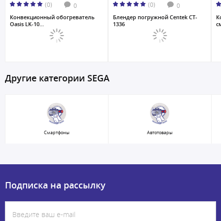
(0)
(0)
0
0
Конвекционный обогреватель
Блендер погружной Centek CT-
К
Oasis LK-10...
1336
с
Другие категории SEGA
Смартфоны
Автотовары
Подписка на рассылку