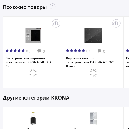
Похожие товары
(0)
(0)
0
0
Электрическая варочная
Варочная панель
В
поверхность KRONA ZAUBER
электрическая DARINA 4P E326
э
45...
B чер...
ч
Другие категории KRONA