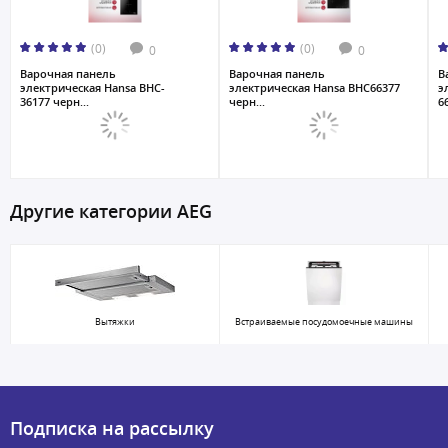
(0)
(0)
0
0
Варочная панель
Варочная панель
В
электрическая Hansa BHC-
электрическая Hansa BHC66377
э
36177 черн...
черн...
6
Другие категории AEG
Вытяжки
Встраиваемые посудомоечные машины
Подписка на рассылку