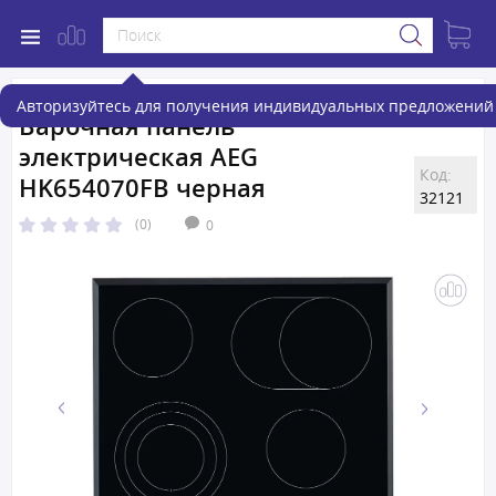
Авторизуйтесь для получения индивидуальных предложений 
Варочная панель
электрическая AEG
Код:
HK654070FB черная
32121
(0)
0