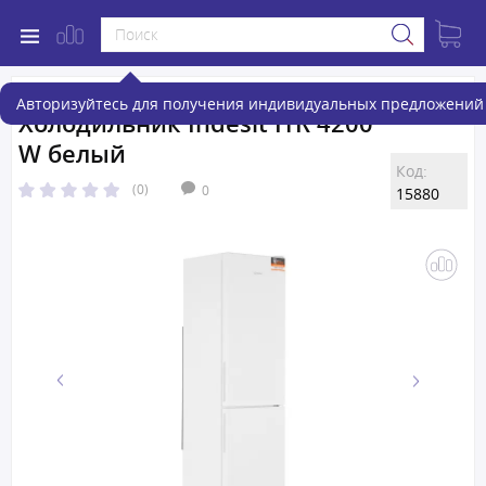
Авторизуйтесь для получения индивидуальных предложений 
Холодильник Indesit ITR 4200
W белый
Код:
(0)
0
15880