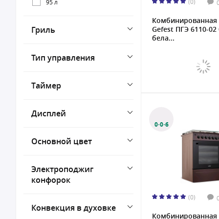
(0)
95 л
Комбинированная 
Гриль
Gefest ПГЭ 6110-02
бела...
Тип управления
Таймер
Дисплей
0·0·6
Основной цвет
Электроподжиг
конфорок
(0)
Конвекция в духовке
Комбинированная 