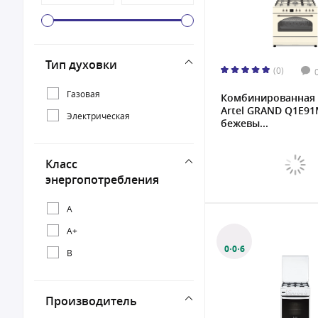
Тип духовки
(0)
Газовая
Комбинированная 
Artel GRAND Q1E9
Электрическая
бежевы...
Класс
энергопотребления
A
A+
0·0·6
B
Производитель