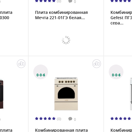
(0)
0
0
плита
Плита комбинированная
Комбинир
 0300
Мечта 221-01ГЭ белая...
Gefest ПГ
сера...
0·0·6
0·0·6
(0)
0
0
плита
Комбинированная плита
Комбинир