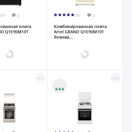
(0)
(0)
0
0
ованная плита
Комбинированная плита
ND Q1E90M10T
Artel GRAND Q1E90M10T
бежева...
0·0·6