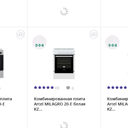
0·0·6
0·0·6
(0)
0
0
плита
Комбинированная плита
Комбинир
0-E
Artel MILAGRO 20-E белая
Artel MIL
KZ...
KZ...