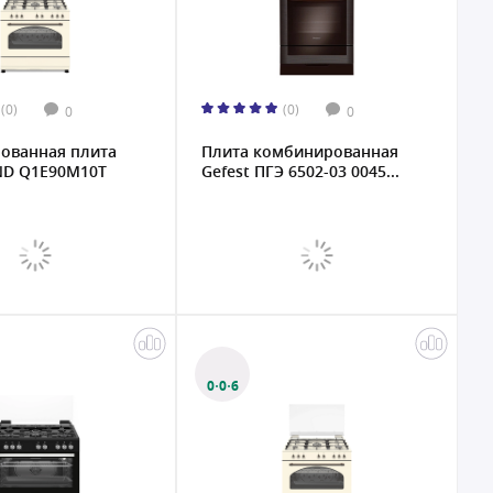
(0)
(0)
0
0
ованная плита
Плита комбинированная
ND Q1E90M10T
Gefest ПГЭ 6502-03 0045...
0·0·6