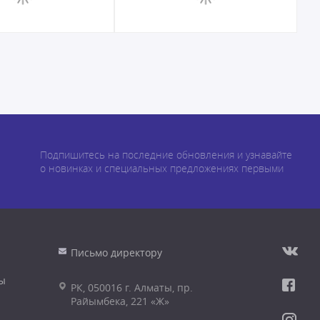
Подпишитесь на последние обновления и узнавайте
о новинках и специальных предложениях первыми
Письмо директору
ы
РК, 050016 г. Алматы, пр.
Райымбека, 221 «Ж»