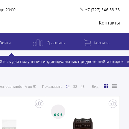
до 20:00
+7 (727) 346 33 33
Контакты
Войти
Сравнить
Корзина
йтесь для получения индивидуальных предложений и скидок
енованию(от А до Я)
Показывать:
24
32
48
Вид:
0·0·6