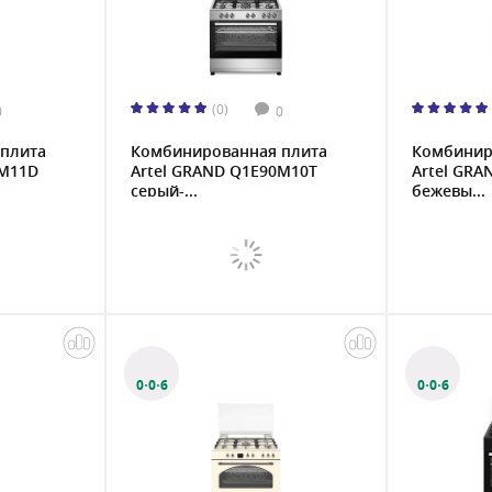
(0)
0
0
плита
Комбинированная плита
Комбинир
1M11D
Artel GRAND Q1E90M10T
Artel GRA
серый-...
бежевы...
0·0·6
0·0·6