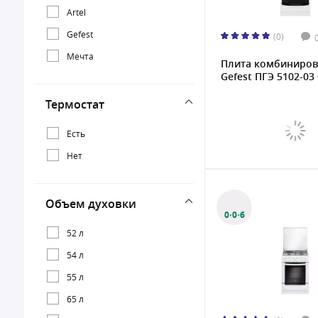
Artel
Gefest
(0)
Мечта
Плита комбиниров
Gefest ПГЭ 5102-03 
Термостат
Есть
Нет
Объем духовки
0·0·6
52 л
54 л
55 л
65 л