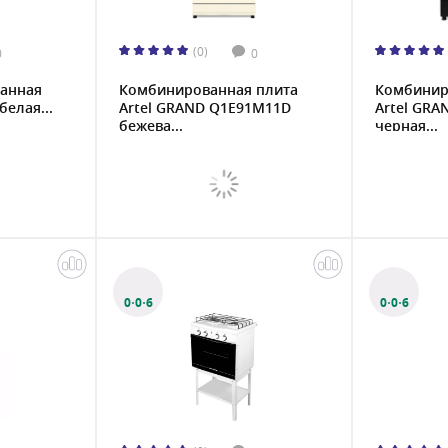
(0)
0
0
анная
Комбинированная плита
Комбинир
белая...
Artel GRAND Q1E91M11D
Artel GRA
бежева...
черная...
0·0·6
0·0·6