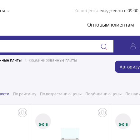
ты
Колл-центр
ежедневно с 09:00 
Оптовым клиентам
нные плиты
Комбинированные плиты
Авторизу
ности
По рейтингу
По возрастанию цены
По убыванию цены
По наим
0·0·6
0·0·6