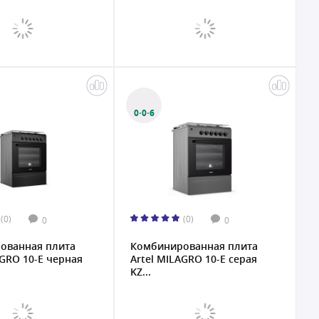
0·0·6
(0)
(0)
0
0
ованная плита
Комбинированная плита
AGRO 10-E черная
Artel MILAGRO 10-E серая
KZ...