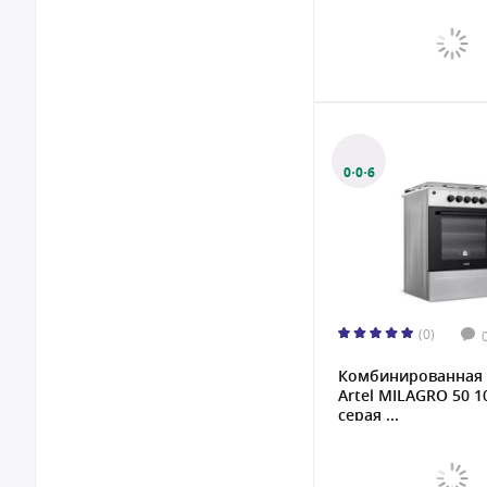
0·0·6
(0)
Комбинированная 
Artel MILAGRO 50 1
серая ...