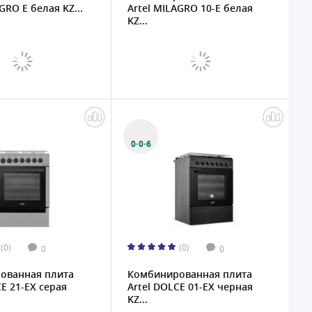
GRO E белая KZ...
Artel MILAGRO 10-E белая
KZ...
0·0·6
(0)
(0)
0
0
ованная плита
Комбинированная плита
CE 21-EX серая
Artel DOLCE 01-EX черная
KZ...