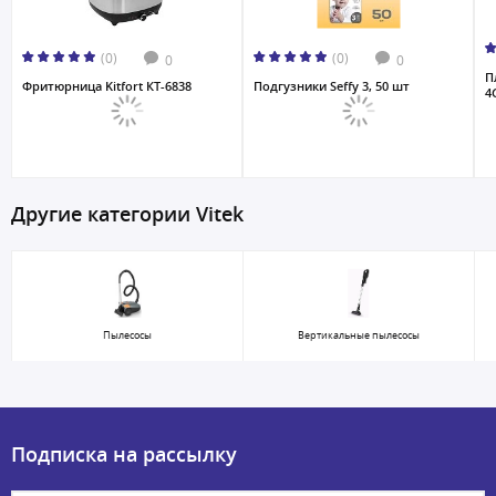
(0)
(0)
0
0
П
Фритюрница Kitfort КТ-6838
Подгузники Seffy 3, 50 шт
4
Другие категории Vitek
Пылесосы
Вертикальные пылесосы
Подписка на рассылку