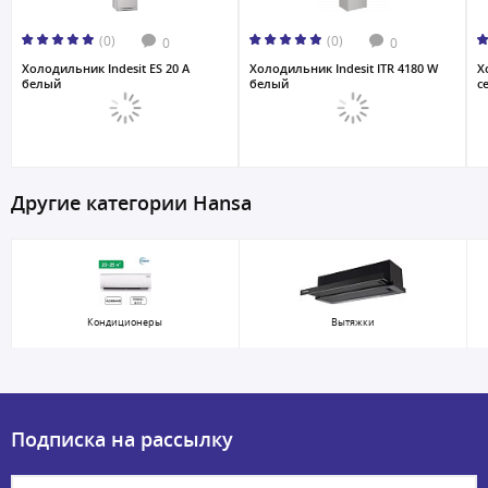
(0)
(0)
0
0
Холодильник Indesit ES 20 A
Холодильник Indesit ITR 4180 W
Х
белый
белый
с
Другие категории Hansa
Кондиционеры
Вытяжки
Подписка на рассылку