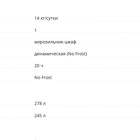
14 кг/сутки
1
морозильник-шкаф
динамическая (No Frost)
20 ч
No Frost
278 л
245 л