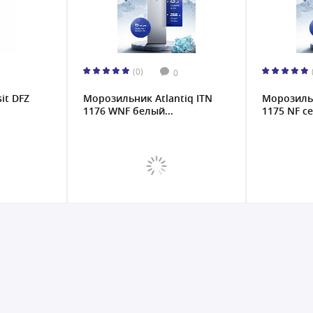
(0)
0
it DFZ
Морозильник Atlantiq ITN
Морозильн
1176 WNF белый...
1175 NF се