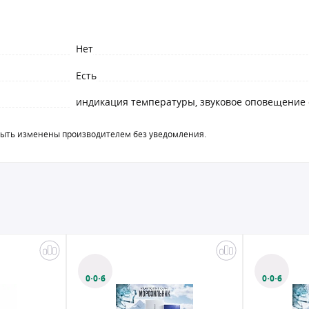
Нет
Есть
индикация температуры, звуковое оповещение
быть изменены производителем без уведомления.
0·0·6
0·0·6