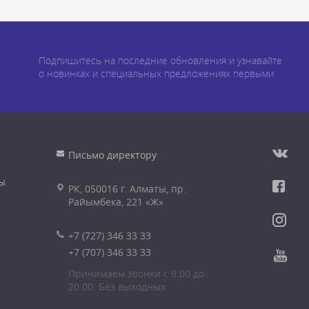
Подпишитесь на последние обновления и узнавайте
о новинках и специальных предложениях первыми
Письмо директору
ы
РК, 050016 г. Алматы, пр.
Райымбека, 221 «Ж»
+7 (727) 346 33 33
+7 (707) 346 33 33
Принимаем звонки с 9.00 до
20.00. Без выходных.