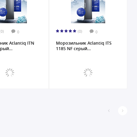
(0)
(0)
0
0
ик Atlantiq ITN
Морозильник Atlantiq ITS
рый...
1185 NF серый...