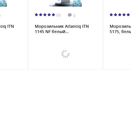
(0)
0
0
tiq ITN
Морозильник Atlantiq ITN
Морозильн
1145 NF белый...
5175, бел