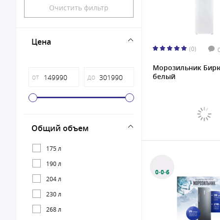
Очистить фильтр
Цена
(0)
Морозильник Бирю
белый
от
до
Общий объем
175 л
190 л
0·0·6
204 л
230 л
268 л