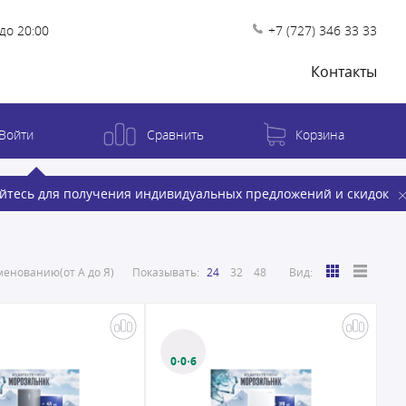
до 20:00
+7 (727) 346 33 33
Контакты
Войти
Сравнить
Корзина
йтесь для получения индивидуальных предложений и скидок
енованию(от А до Я)
Показывать:
24
32
48
Вид:
0·0·6