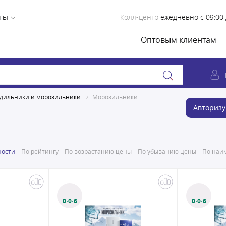
ты
Колл-центр
ежедневно с 09:00 
Оптовым клиентам
дильники и морозильники
Морозильники
Авторизу
ности
По рейтингу
По возрастанию цены
По убыванию цены
По наим
0·0·6
0·0·6