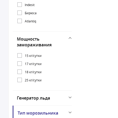
Indesit
Бирюса
Atlantiq
Мощность
замораживания
15 кг/сутки
17 кг/сутки
18 кг/сутки
25 кг/сутки
Генератор льда
Тип морозильника