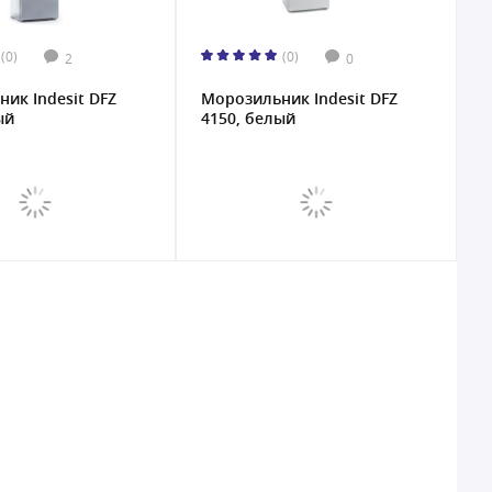
(0)
(0)
2
0
ик Indesit DFZ
Морозильник Indesit DFZ
ый
4150, белый