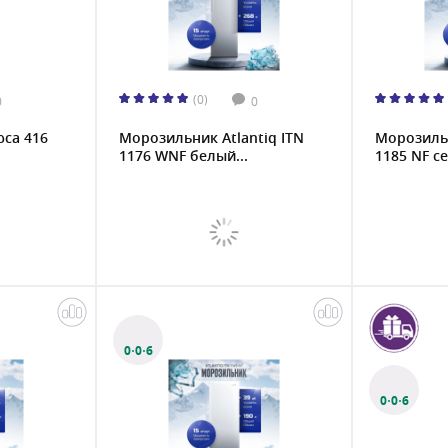
(0)
0
0
са 416
Морозильник Atlantiq ITN
Морозильн
1176 WNF белый...
1185 NF се
0·0·6
0·0·6