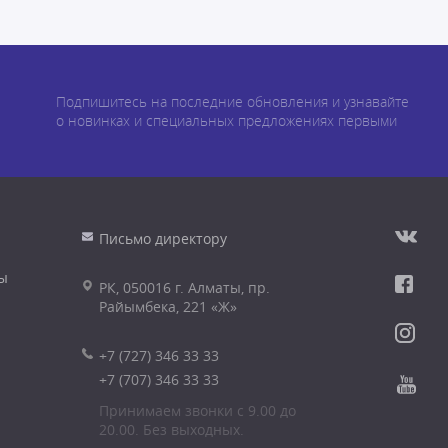
Подпишитесь на последние обновления и узнавайте
о новинках и специальных предложениях первыми
Письмо директору
ы
РК, 050016 г. Алматы, пр.
Райымбека, 221 «Ж»
+7 (727) 346 33 33
+7 (707) 346 33 33
Принимаем звонки с 9.00 до
20.00. Без выходных.