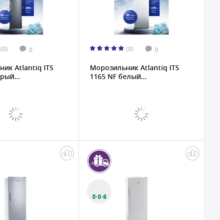
(0)
(0)
0
0
ик Atlantiq ITS
Морозильник Atlantiq ITS
рый...
1165 NF белый...
0·0·6