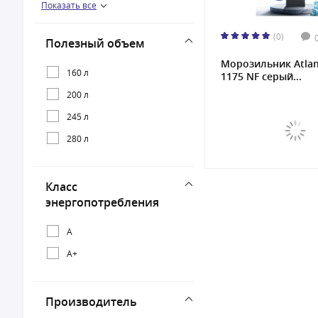
Показать все
278 л
300 л
(0)
Полезный объем
Морозильник Atlan
160 л
1175 NF серый...
200 л
245 л
280 л
Класс
энергопотребления
A
A+
Производитель