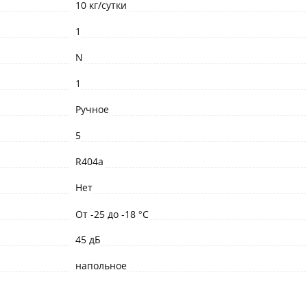
10 кг/сутки
1
N
1
Ручное
5
R404a
Нет
От -25 до -18 °С
45 дБ
напольное