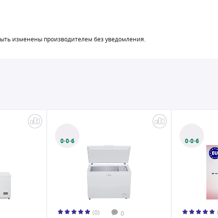
быть изменены производителем без уведомления.
0·0·6
0·0·6
(0)
0