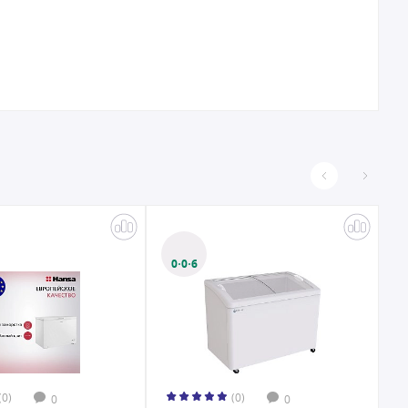
0·0·6
(0)
(0)
0
0