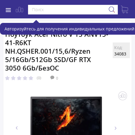
Авторизуйтесь для получения индивидуальных предложений 
Ноутбук Acer Nitro V 15 ANV15-
41-R6KT
Код:
NH.QSHER.001/15,6/Ryzen
34083
5/16Gb/512Gb SSD/GF RTX
3050 6Gb/БезОС
(0)
0