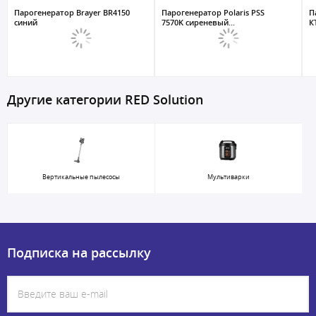
Парогенератор Brayer BR4150
Парогенератор Polaris PSS
П
cиний
7570K сиреневый...
К
Другие категории RED Solution
Вертикальные пылесосы
Мультиварки
Подписка на рассылку