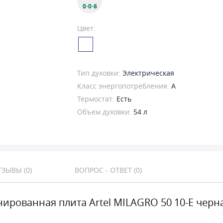
0·0·6
Цвет:
Тип духовки:
Электрическая
Класс энергопотребления:
A
Термостат:
Есть
Объем духовки:
54 л
ЗЫВЫ (0)
ВОПРОС - ОТВЕТ (0)
ированная плита Artel MILAGRO 50 10-E черн