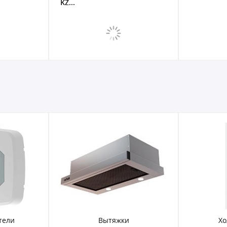
KZ...
тели
Вытяжки
Хо