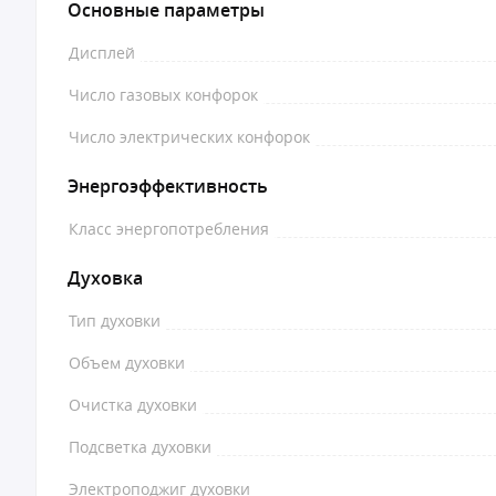
Основные параметры
Дисплей
Число газовых конфорок
Число электрических конфорок
Энергоэффективность
Класс энергопотребления
Духовка
Тип духовки
Объем духовки
Очистка духовки
Подсветка духовки
Электроподжиг духовки