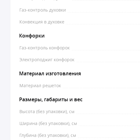
Газ-контроль духовки
Конвекция в духовке
Конфорки
Газ-контроль конфорок
Электроподжиг конфорок
Материал изготовления
Материал решеток
Размеры, габариты и вес
Высота (без упаковки), см
Ширина (без упаковки), см
Глубина (без упаковки), см