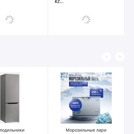
KZ...
б
лодильники
Морозильные лари