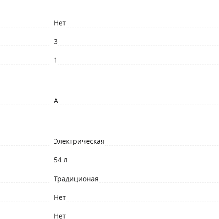
Нет
3
1
A
Электрическая
54 л
Традиционая
Нет
Нет