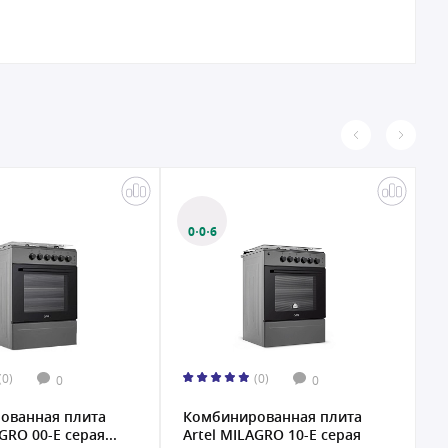
0·0·6
(0)
(0)
0
0
ованная плита
Комбинированная плита
К
GRO 00-E серая...
Artel MILAGRO 10-E серая
A