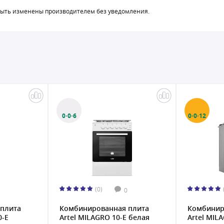
быть изменены производителем без уведомления.
0·0·6
0·0·12
(0)
0
плита
Комбинированная плита
Комбинир
0-E
Artel MILAGRO 10-E белая
Artel MILA