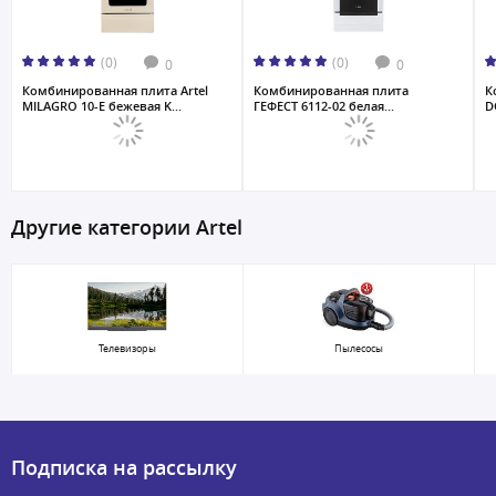
(0)
(0)
0
0
Комбинированная плита Artel
Комбинированная плита
К
MILAGRO 10-E бежевая K...
ГЕФЕСТ 6112-02 белая...
D
Другие категории Artel
Телевизоры
Пылесосы
Подписка на рассылку