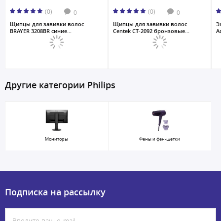
(0)
(0)
0
0
Щипцы для завивки волос
Щипцы для завивки волос
Э
BRAYER 3208BR синие...
Centek CT-2092 бронзовые...
A
Другие категории Philips
Мониторы
Фены и фен-щетки
Подписка на рассылку