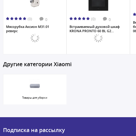
(0)
(0)
0
0
В
Мясорубка Аксион M31.01
Встраиваемый духовой шкаф
б
реверс
KRONA PRONTO 60 BL G2...
06
Другие категории Xiaomi
Товары для уборки
Подписка на рассылку