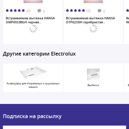
(0)
(0)
0
0
Встраиваемая вытяжка HANSA
Встраиваемая вытяжка HANSA
В
OMP6553BGH черная...
OTP6233IH серебристая...
W
Другие категории Electrolux
Аксессуары для стиральных и сушильных
Вытяжки
машин
Подписка на рассылку