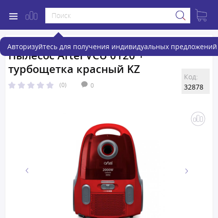
Авторизуйтесь для получения индивидуальных предложений 
Пылесос Artel VCU 0120 +
турбощетка красный KZ
Код:
(0)
0
32878