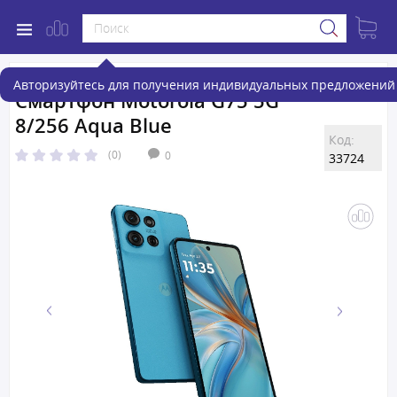
Авторизуйтесь для получения индивидуальных предложений 
Смартфон Motorola G75 5G
8/256 Aqua Blue
Код:
(0)
0
33724