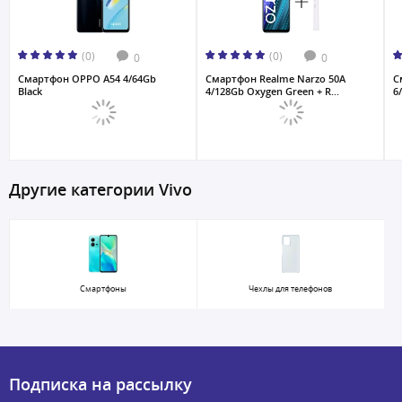
(0)
(0)
0
0
Смартфон OPPO A54 4/64Gb
Смартфон Realme Narzo 50A
С
Black
4/128Gb Oxygen Green + R...
6
Другие категории Vivo
Смартфоны
Чехлы для телефонов
Подписка на рассылку