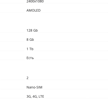
2400x1080
AMOLED
128 Gb
8 Gb
1 Tb
Есть
2
Nano-SIM
3G, 4G, LTE