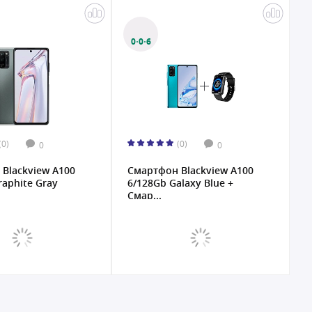
0·0·6
(0)
(0)
0
0
Blackview A100
Смартфон Blackview A100
С
raphite Gray
6/128Gb Galaxy Blue +
8
Смар...