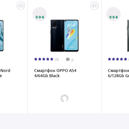
0·0·6
0·0·6
(0)
0
 Nord
Смартфон OPPO A54
Смартфон 
e
4/64Gb Black
6/128Gb G