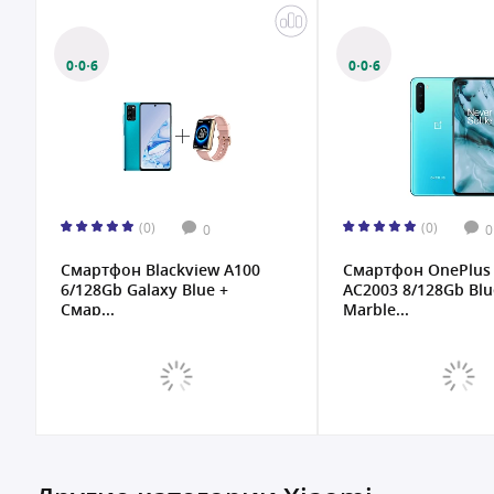
0·0·6
0·0·6
(0)
(0)
0
0
Смартфон Blackview A100
Смартфон OnePlus
6/128Gb Galaxy Blue +
AC2003 8/128Gb Blu
Смар...
Marble...