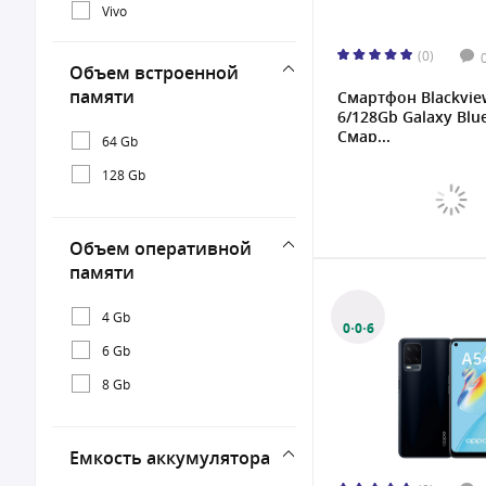
Vivo
(0)
Объем встроенной
памяти
Смартфон Blackvie
6/128Gb Galaxy Blu
Смар...
64 Gb
128 Gb
Объем оперативной
памяти
4 Gb
0·0·6
6 Gb
8 Gb
Емкость аккумулятора