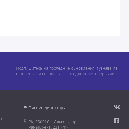
Подпишитесь на последние обновления и узнавайте
о новинках и специальных предложениях первыми
Письмо директору
ы
РК, 050016 г. Алматы, пр.
Райымбека, 221 «Ж»