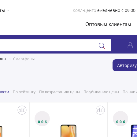
ты
Колл-центр
ежедневно с 09:00 
Оптовым клиентам
оны
Смартфоны
Авторизу
ности
По рейтингу
По возрастанию цены
По убыванию цены
По наим
0·0·6
0·0·6