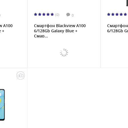
(0)
0
0
w A100
Смартфон Blackview A100
Смартфон 
e +
6/128Gb Galaxy Blue +
6/128Gb G
Смар...