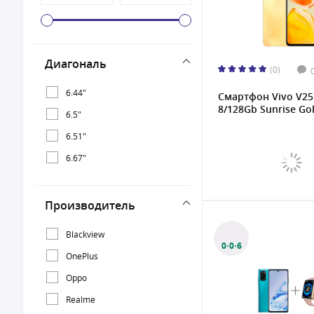
Диагональ
(0)
6.44"
Смартфон Vivo V25
8/128Gb Sunrise Go
6.5"
6.51"
6.67"
Производитель
Blackview
0·0·6
OnePlus
Oppo
Realme