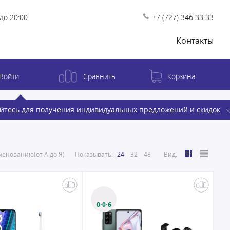
до 20:00
+7 (727) 346 33 33
Контакты
Войти
Сравнить
Корзина
йтесь для получения индивидуальных предложений и скидок
енованию(от А до Я)
Показывать:
24
32
48
Вид:
0·0·6