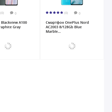
(0)
(0)
0
0
Blackview A100
Смартфон OnePlus Nord
raphite Gray
AC2003 8/128Gb Blue
Marble...