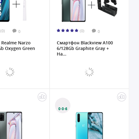
(0)
(0)
0
0
 Realme Narzo
Смартфон Blackview A100
Gb Oxygen Green
6/128Gb Graphite Gray +
На...
0·0·6