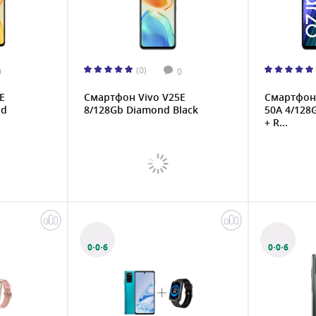
(0)
0
0
E
Смартфон Vivo V25E
Смартфон
ld
8/128Gb Diamond Black
50A 4/128
+ R...
0·0·6
0·0·6