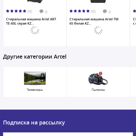
(0)
(0)
0
0
Стиральная машина Artel ART
Стиральная машина Artel TM
С
TE-60L серая KZ...
65 белая KZ...
с
Другие категории Artel
Телевизоры
Пылесосы
Подписка на рассылку