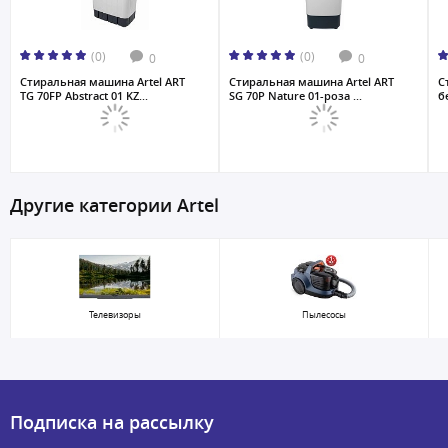
(0)
(0)
0
0
Стиральная машина Artel ART
Стиральная машина Artel ART
С
TG 70FP Abstract 01 KZ...
SG 70P Nature 01-роза ...
б
Другие категории Artel
Телевизоры
Пылесосы
Подписка на рассылку