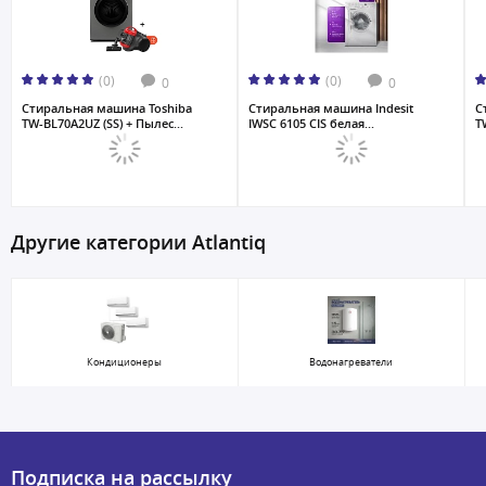
(0)
(0)
0
0
Стиральная машина Toshiba
Стиральная машина Indesit
С
TW-BL70A2UZ (SS) + Пылес...
IWSC 6105 CIS белая...
T
Другие категории Atlantiq
Кондиционеры
Водонагреватели
Подписка на рассылку