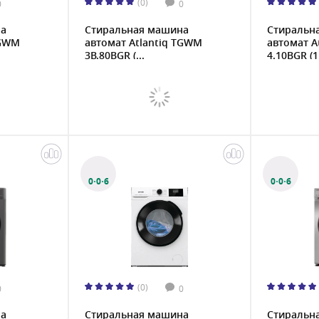
(0)
0
0
на
Стиральная машина
Стиральн
TGWM
автомат Atlantiq TGWM
автомат A
3B.80BGR (...
4.10BGR (1.
0·0·6
0·0·6
(0)
0
0
на
Стиральная машина
Стиральн