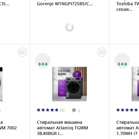
IS...
Gorenje W1NGPI72SBS/C...
Toshiba T
серая...
0·0·6
0·0·6
(0)
0
0
на
Стиральная машина
Стиральн
-WM 7002
автомат Atlantiq TGWM
автомат A
3B.80BGR (...
1.70WH (7 .