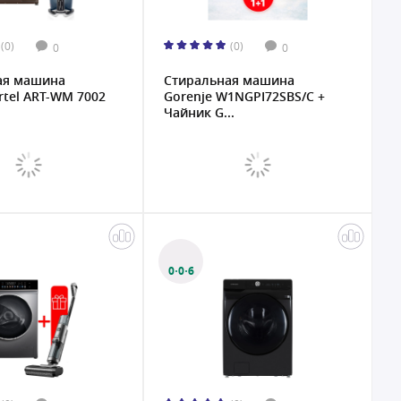
(0)
(0)
0
0
ая машина
Стиральная машина
rtel ART-WM 7002
Gorenje W1NGPI72SBS/C +
Чайник G...
0·0·6