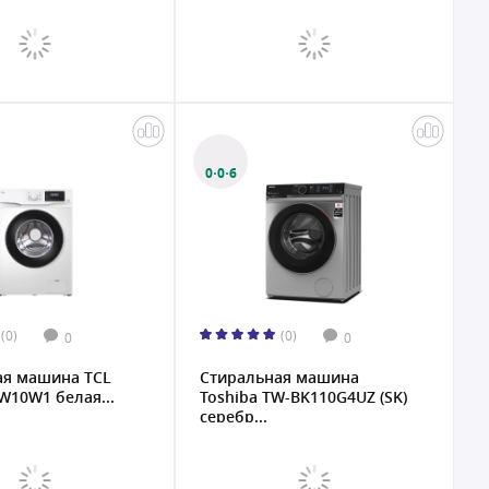
0·0·6
(0)
(0)
0
0
ая машина TCL
Стиральная машина
10W1 белая...
Toshiba TW-BK110G4UZ (SK)
серебр...