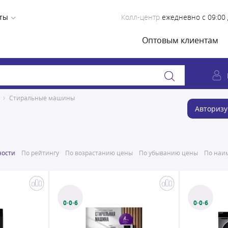
ты
Колл-центр
ежедневно с 09:00 
Оптовым клиентам
Стиральные машины
Авторизу
ности
По рейтингу
По возрастанию цены
По убыванию цены
По наим
0·0·6
0·0·6