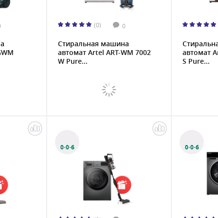
(0)
0
0
на
Стиральная машина
Стиральн
TGWM
автомат Artel ART-WM 7002
автомат A
W Pure...
S Pure...
0·0·6
0·0·6