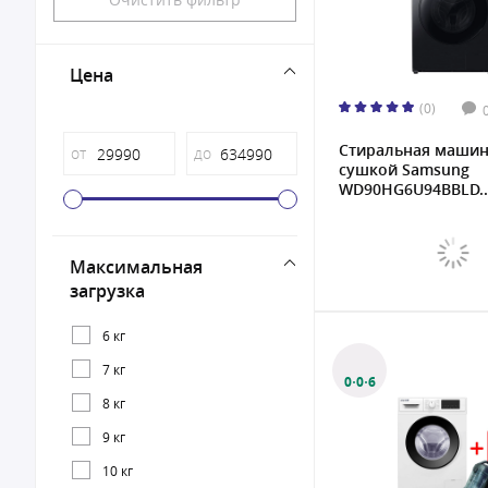
Цена
(0)
Стиральная машин
от
до
сушкой Samsung
WD90HG6U94BBLD..
Максимальная
загрузка
6 кг
7 кг
0·0·6
8 кг
9 кг
10 кг