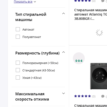
(0)
Показать все
Gorenje
TCL
Стиральная маши
Тип стиральной
автомат Atlantiq 
3B.80BGR (...
машины
Автомат
Полуавтомат
Размерность (глубина)
0·0·6
Полноразмерная (>50см)
Стандартная (43-50см)
Узкая (<43см)
Максимальная
(0)
скорость отжима
Стиральная маши