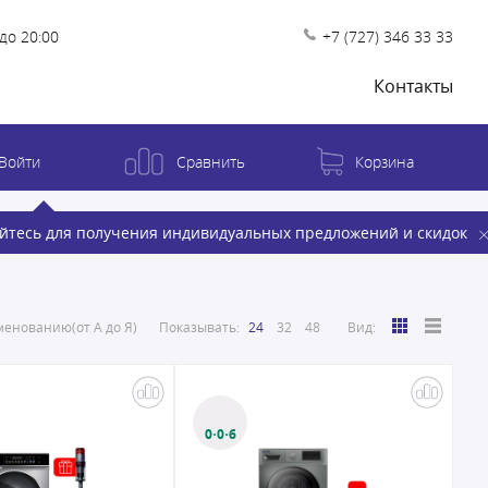
до 20:00
+7 (727) 346 33 33
Контакты
Войти
Сравнить
Корзина
йтесь для получения индивидуальных предложений и скидок
енованию(от А до Я)
Показывать:
24
32
48
Вид:
0·0·6