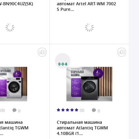
W-BN90C4UZ(SK)
автомат Artel ART-WM 7002
S Pure...
0·0·6
(0)
(0)
0
0
ая машина
Стиральная машина
tlantiq TGWM
автомат Atlantiq TGWM
..
4.10BGR (1...