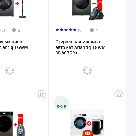
(0)
(0)
0
0
ая машина
Стиральная машина
tlantiq TGWM
автомат Atlantiq TGWM
..
3B.80BGR (...
0·0·6