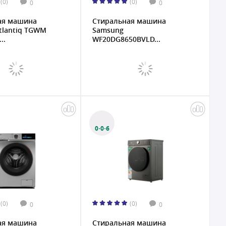
(0)
(0)
0
0
ая машина
Стиральная машина
tlantiq TGWM
Samsung
..
WF20DG8650BVLD...
0·0·6
(0)
(0)
0
0
ая машина
Стиральная машина