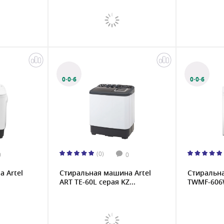
0·0·6
0·0·6
(0)
0
0
 Artel
Стиральная машина Artel
Стиральн
ART TE-60L серая KZ...
TWMF-606W