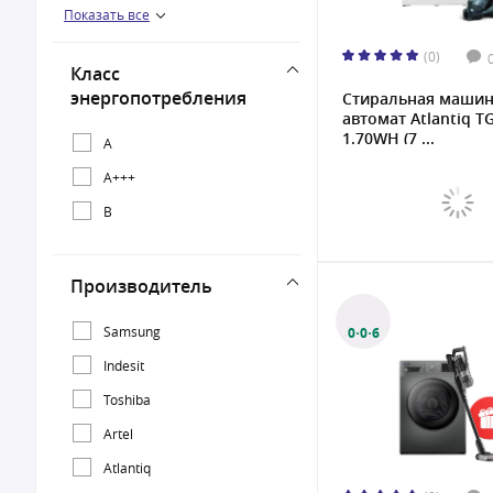
Показать все
20 кг
(0)
Класс
энергопотребления
Стиральная маши
автомат Atlantiq 
1.70WH (7 ...
A
A+++
B
Производитель
Samsung
0·0·6
Indesit
Toshiba
Artel
Atlantiq