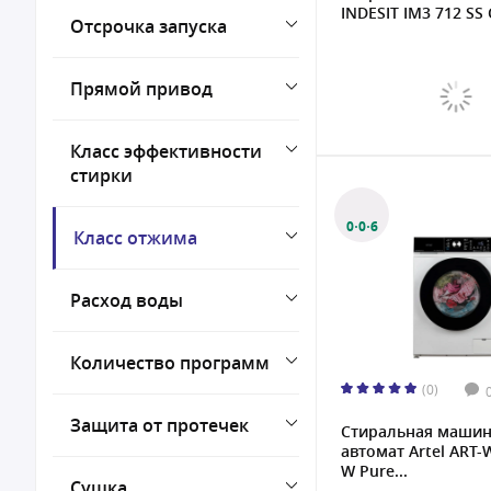
INDESIT IM3 712 SS C
Отсрочка запуска
Прямой привод
Класс эффективности
стирки
0·0·6
Класс отжима
Расход воды
Количество программ
(0)
Защита от протечек
Стиральная маши
автомат Artel ART
W Pure...
Сушка