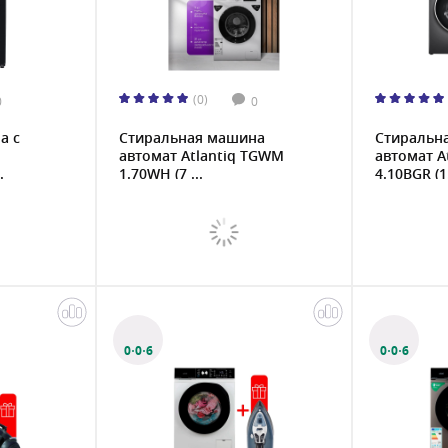
(0)
0
0
а с
Стиральная машина
Стиральн
автомат Atlantiq TGWM
автомат A
.
1.70WH (7 ...
4.10BGR (1.
0·0·6
0·0·6