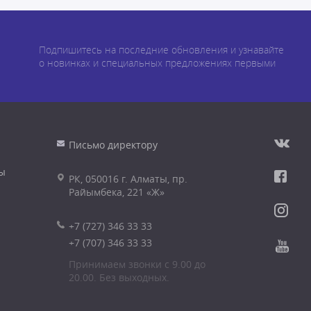
Подпишитесь на последние обновления и узнавайте
о новинках и специальных предложениях первыми
Письмо директору
ы
РК, 050016 г. Алматы, пр.
Райымбека, 221 «Ж»
+7 (727) 346 33 33
+7 (707) 346 33 33
Принимаем звонки с 9.00 до
20.00. Без выходных.