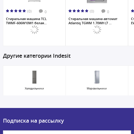
(0)
(0)
0
0
Стиральная машина TCL
Стиральная машина автомат
С
TWMF-606W10W1 белая...
Atlantiq TGWM 1.70WH (7 ...
E
Другие категории Indesit
Холодильники
Морозильники
Подписка на рассылку