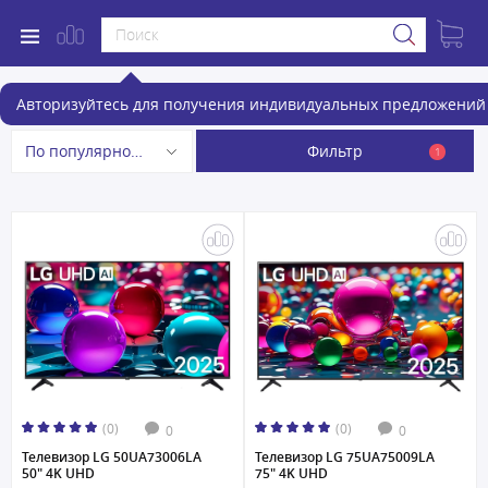
Телевизоры
Авторизуйтесь для получения индивидуальных предложений 
Фильтр
По популярности
1
(0)
(0)
0
0
Телевизор LG 50UA73006LA
Телевизор LG 75UA75009LA
50" 4K UHD
75" 4K UHD