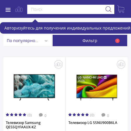
Телевизоры диагональ 55" дюймов
Авторизуйтесь для получения индивидуальных предложений 
Фильтр
По популярности
1
(0)
(0)
0
0
Телевизор Samsung
Телевизор LG 55NU900B6LA
QE55Q7FAAUX-KZ