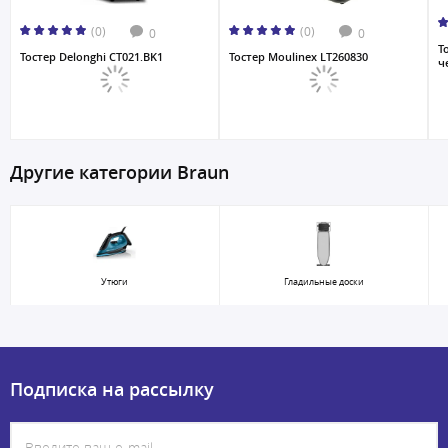
(0)
(0)
0
0
Т
Тостер Delonghi CT021.BK1
Тостер Moulinex LT260830
ч
Другие категории Braun
Утюги
Гладильные доски
Подписка на рассылку