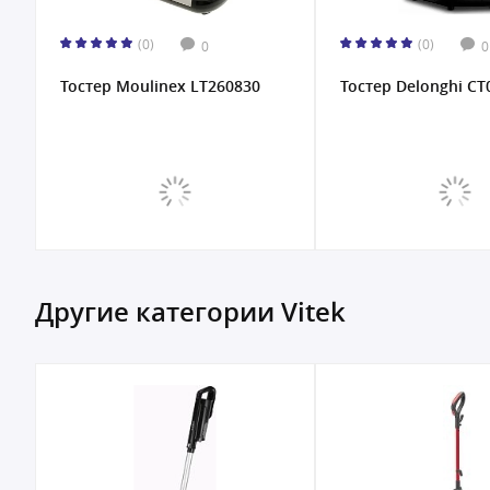
(0)
(0)
0
0
Тостер Moulinex LT260830
Тостер Delonghi CT
Другие категории Vitek