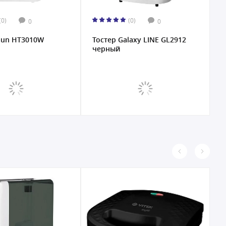
(0)
(0)
0
0
aun HT3010W
Тостер Galaxy LINE GL2912
черный