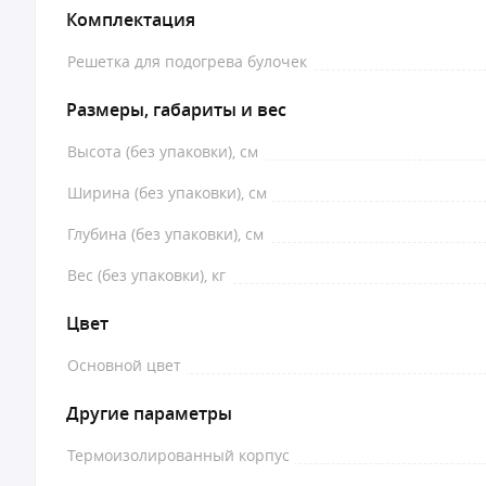
Комплектация
Решетка для подогрева булочек
Размеры, габариты и вес
Высота (без упаковки), см
Ширина (без упаковки), см
Глубина (без упаковки), см
Вес (без упаковки), кг
Цвет
Основной цвет
Другие параметры
Термоизолированный корпус