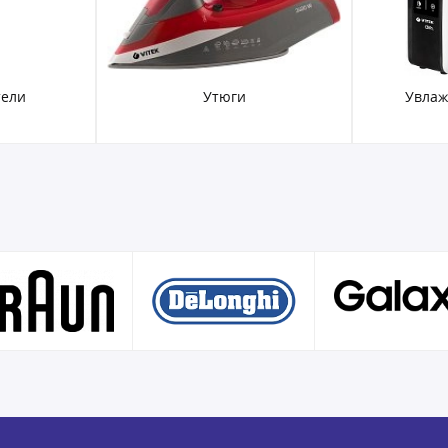
тели
Утюги
Увлаж