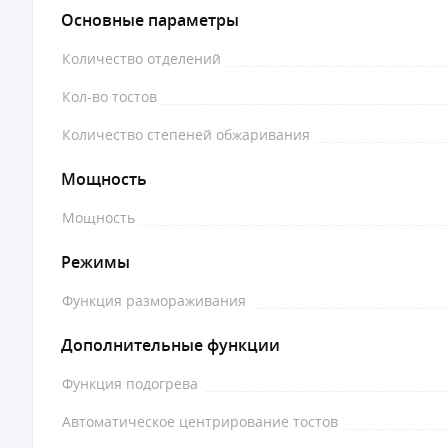
Основные параметры
Количество отделений
Кол-во тостов
Количество степеней обжаривания
Мощность
Мощность
Режимы
Функция размораживания
Дополнительные функции
Функция подогрева
Автоматическое центрирование тостов