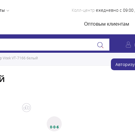
ты
Колл-центр
ежедневно с 09:00 
Оптовым клиентам
р Vitek VT-7166 белый
Авторизу
ый
0·0·6