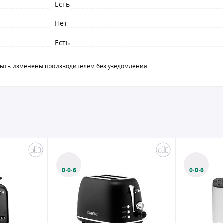
Есть
Нет
Есть
быть изменены производителем без уведомления.
0·0·6
0·0·6