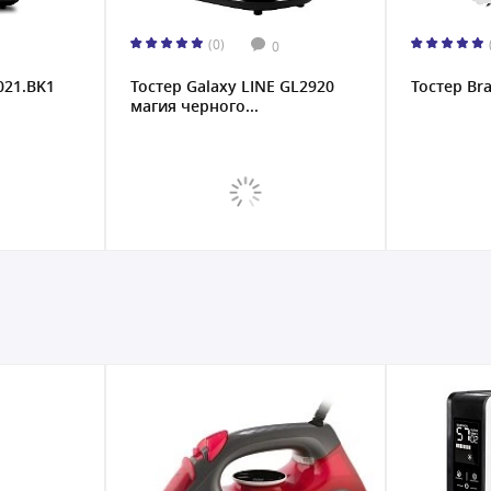
(0)
0
021.BK1
Тостер Galaxy LINE GL2920
Тостер Br
магия черного...