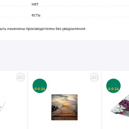
нет
есть
быть изменены производителем без уведомления.
0·0·24
0·0·24