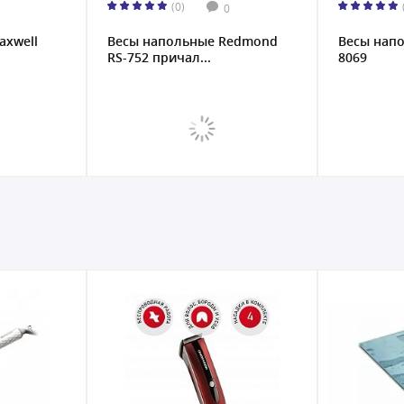
(0)
0
axwell
Весы напольные Redmond
Весы напо
RS-752 причал...
8069