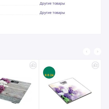
Другие товары
Другие товары
0·0·24
0