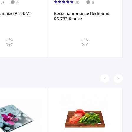
(0)
(0)
0
0
льные Vitek VT-
Весы напольные Redmond
В
RS-733 белые
R