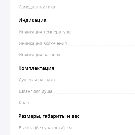
Самодиагностика
Индикация
Индикация температуры
Индикация включения
Индикация нагрева
Комплектация
Душевая насадка
Шланг для душа
Кран
Размеры, габариты и вес
Высота (без упаковки), см