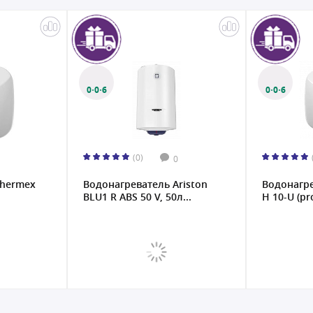
0·0·6
0
0)
(0)
0
0
ватель Ariston
Водонагреватель Thermex
В
50 V, 50л...
H 10-U (pro), 10л...
A
V.