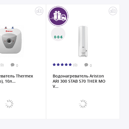
0·0·6
·0·6
(0)
(0)
0
0
одонагреватель Ariston
Водонагреватель Artel WH
RI 300 STAB 570 THER MO
1.5 30, 30 л белый KZ...
..