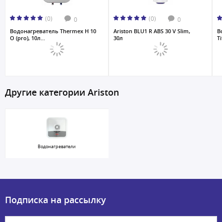
(0)
(0)
0
0
Водонагреватель Thermex H 10
Ariston BLU1 R ABS 30 V Slim,
В
O (pro), 10л...
30л
T
Другие категории Ariston
Водонагреватели
Подписка на рассылку