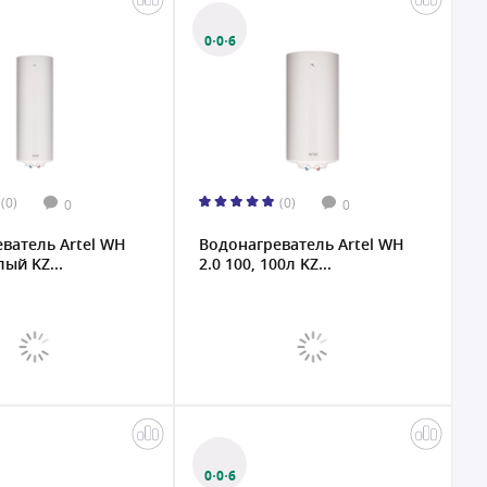
0·0·6
(0)
(0)
0
0
ватель Artel WH
Водонагреватель Artel WH
лый KZ...
2.0 100, 100л KZ...
0·0·6