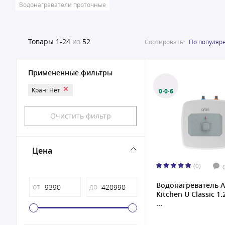
Водонагреватели проточные
Товары
1-24
из
52
Сортировать:
По популяр
Примененные фильтры
Кран: Нет
0·0·6
Очистить фильтр
Цена
(0)
Водонагреватель A
от
до
Kitchen U Classic 1.
...