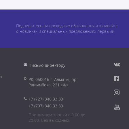
Подпишитесь на последние обновления и узнавайте
о новинках и специальных предложениях первыми
Письмо директору
ы
РК, 050016 г. Алматы, пр.
Райымбека, 221 «Ж»
+7 (727) 346 33 33
+7 (707) 346 33 33
Принимаем звонки с 9.00 до
20.00. Без выходных.