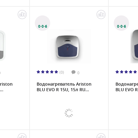
0·0·6
0·0·6
(0)
0
0
riston
Водонагреватель Ariston
Водонагре
..
BLU EVO R 15U, 15л RU...
BLU EVO R 