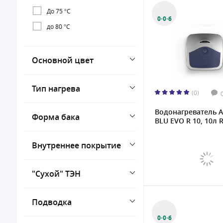
До 75 °С
0·0·6
до 80 °С
Основной цвет
Тип нагрева
(0)
Водонагреватель A
Форма бака
BLU EVO R 10, 10л R
Внутреннее покрытие
"Сухой" ТЭН
Подводка
0·0·6