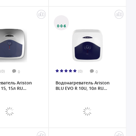
0·0·6
(0)
(0)
0
0
ватель Ariston
Водонагреватель Ariston
15, 15л RU...
BLU EVO R 10U, 10л RU...