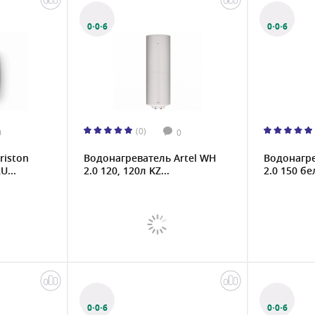
0·0·6
0·0·6
(0)
0
0
riston
Водонагреватель Artel WH
Водонагре
U...
2.0 120, 120л KZ...
2.0 150 бе
0·0·6
0·0·6