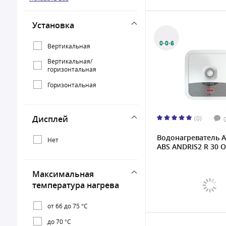
120 л
Установка
150 л
0·0·6
300 л
Вертикальная
Вертикальная/
горизонтальная
Горизонтальная
Дисплей
(0)
Водонагреватель A
Нет
ABS ANDRIS2 R 30 O.
Максимальная
температура нагрева
от 66 до 75 °С
до 70 °С