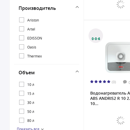
Производитель
Ariston
Artel
EDISSON
0·0·6
Oasis
Thermex
Объем
(0)
10 л
Водонагреватель A
15 л
ABS ANDRIS2 R 10 2.
30 л
10...
50 л
80 л
Показать все
100 л