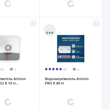
0·0·6
(0)
(0)
0
0
ватель Ariston
Водонагреватель Ariston
2 R 10 U...
PRO R 80 H