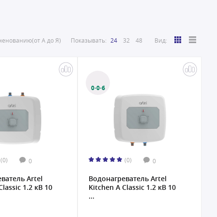
енованию(от А до Я)
Показывать:
24
32
48
Вид:
0·0·6
(0)
(0)
0
0
ватель Artel
Водонагреватель Artel
Classic 1.2 кВ 10
Kitchen A Classic 1.2 кВ 10
...