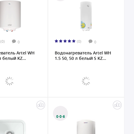
(0)
(0)
0
0
ватель Artel WH
Водонагреватель Artel WH
 л белый KZ...
1.5 50, 50 л белый S KZ...
0·0·6