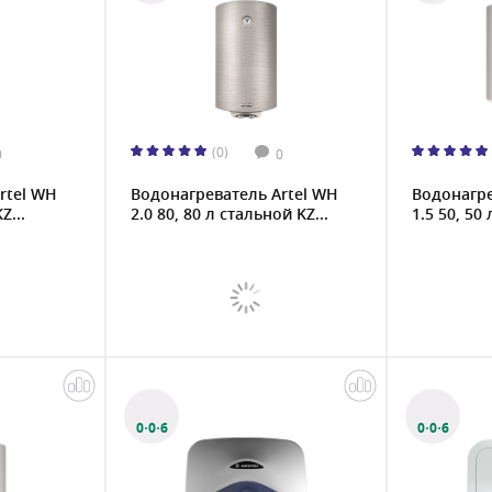
(0)
0
0
rtel WH
Водонагреватель Artel WH
Водонагре
Z...
2.0 80, 80 л стальной KZ...
1.5 50, 50
0·0·6
0·0·6