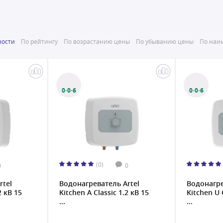
ности
По рейтингу
По возрастанию цены
По убыванию цены
По наим
0·0·6
0·0·6
(0)
0
0
rtel
Водонагреватель Artel
Водонагре
2 кВ 15
Kitchen A Classic 1.2 кВ 15
Kitchen U 
...
...