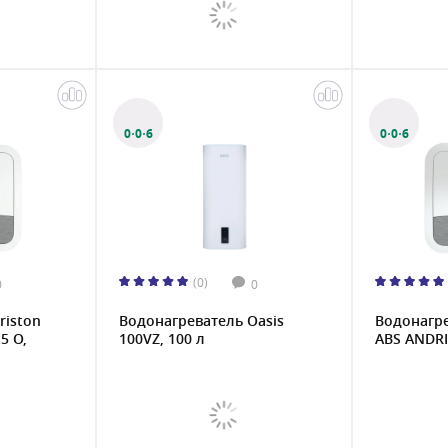
0·0·6
0·0·6
(0)
0
0
riston
Водонагреватель Oasis
Водонагре
5 O,
100VZ, 100 л
ABS ANDRIS