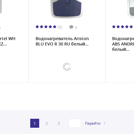
(0)
0
0
rtel WH
Водонагреватель Ariston
Водонагре
Z...
BLU EVO R 30 RU белый...
ABS ANDRI
белый...
1
2
3
Перейти