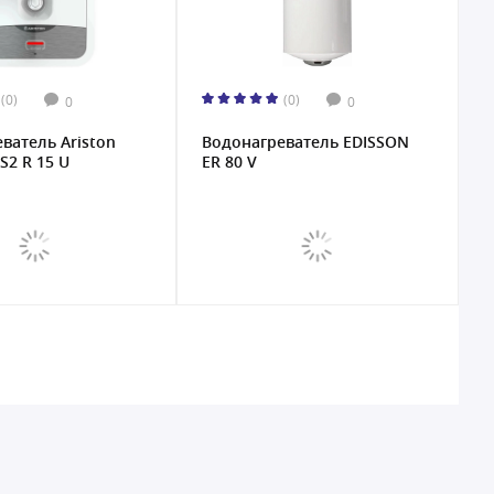
(0)
(0)
0
0
ватель Ariston
Водонагреватель EDISSON
S2 R 15 U
ER 80 V