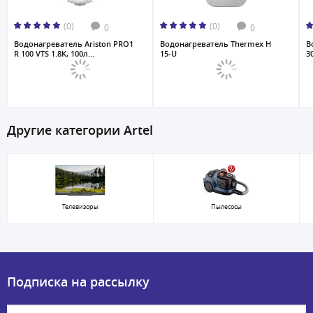
(0)
(0)
0
0
Водонагреватель Ariston PRO1
Водонагреватель Thermex H
В
R 100 VTS 1.8K, 100л...
15-U
30
Другие категории Artel
Телевизоры
Пылесосы
Подписка на рассылку