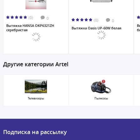
(0)
0
(0)
0
Вытяжка HANSA OKP6321ZH
В
Вытяжка Oasis UP-60W белая
серебристая
б
Другие категории Artel
Телевизоры
Пылесосы
Подписка на рассылку