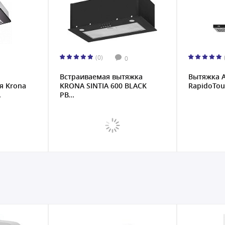
(0)
0
Встраиваемая вытяжка
Вытяжка A
я Krona
KRONA SINTIA 600 BLACK
RapidoTou
.
PB...