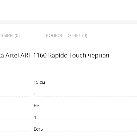
ЗЫВЫ (0)
ВОПРОС - ОТВЕТ (0)
а Artel ART 1160 Rapido Touch черная
15 см
1
Нет
4
Есть