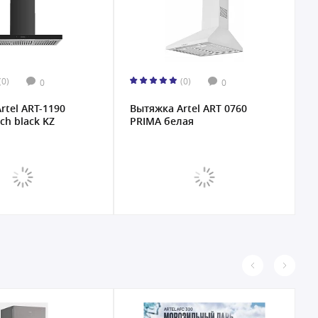
(0)
(0)
0
0
rtel ART-1190
Вытяжка Artel ART 0760
В
ch black KZ
PRIMA белая
R