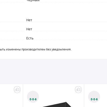
Нет
Нет
Есть
быть изменены производителем без уведомления.
0·0·6
0·0·6