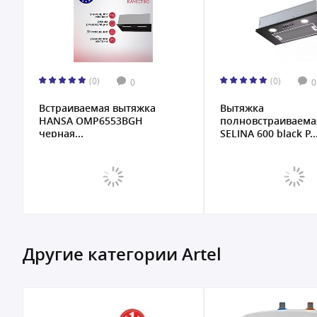
(0)
(0)
0
0
Встраиваемая вытяжка
Вытяжка
HANSA OMP6553BGH
полновстраиваема
черная...
SELINA 600 black P..
Другие категории Artel