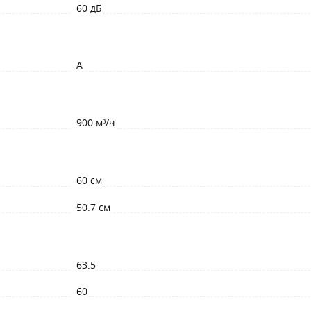
60 дБ
A
900 м³/ч
60 см
50.7 см
63.5
60