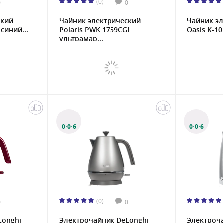
(0)
0
0
ский
Чайник электрический
Чайник э
синий...
Polaris PWK 1759CGL
Oasis K-10
ультрамар...
0·0·6
0·0·6
(0)
0
0
Longhi
Электрочайник DeLonghi
Электроч