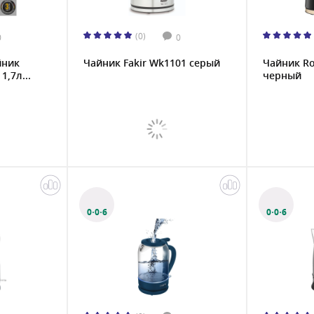
(0)
0
0
йник
Чайник Fakir Wk1101 серый
Чайник Ro
1,7л...
черный
0·0·6
0·0·6