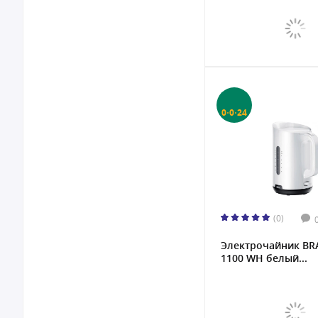
0·0·24
(0)
Электрочайник B
1100 WH белый...