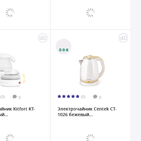
0·0·6
(0)
(0)
0
0
йник Kitfort KT-
Электрочайник Centek CT-
й...
1026 бежевый...