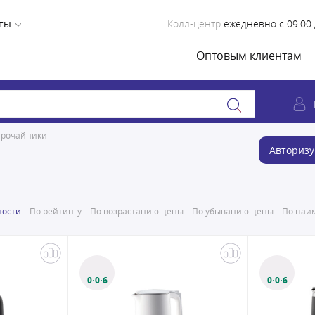
ты
Колл-центр
ежедневно с 09:00 
Оптовым клиентам
трочайники
Авторизу
ности
По рейтингу
По возрастанию цены
По убыванию цены
По наим
0·0·6
0·0·6