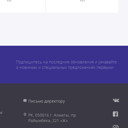
Подпишитесь на последние обновления и узнавайте
о новинках и специальных предложениях первыми
Письмо директору
ы
РК, 050016 г. Алматы, пр.
Райымбека, 221 «Ж»