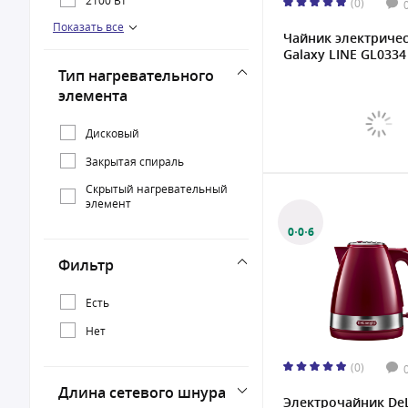
(0)
Показать все
2150 Вт
Чайник электриче
Galaxy LINE GL0334 
2200 Вт
Тип нагревательного
элемента
Дисковый
Закрытая спираль
Скрытый нагревательный
элемент
0·0·6
Фильтр
Есть
Нет
(0)
Длина сетевого шнура
Электрочайник De