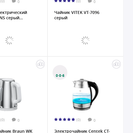
(0)
(0)
0
0
лектрический
Чайник VITEK VT-7096
NS серый...
серый
0·0·6
(0)
(0)
0
0
айник Braun WK
Электрочайник Centek CT-