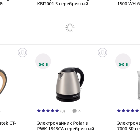
...
KBI2001.S серебристый...
1500 WH б
0·0·6
0·0·6
(0)
0
0
tek CT-
Электрочайник Polaris
Электроча
PWK 1843CA серебристый...
7000 SR се