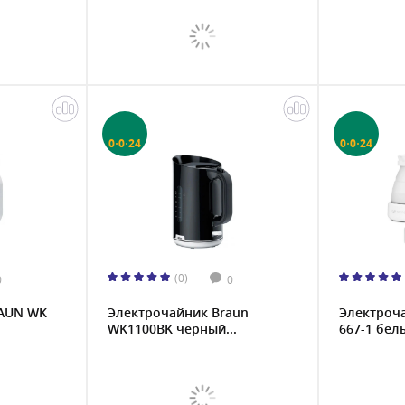
0·0·24
0·0·24
(0)
0
0
RAUN WK
Электрочайник Braun
Электроча
WK1100BK черный...
667-1 белы