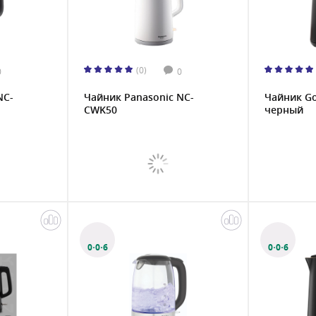
(0)
0
0
NC-
Чайник Panasonic NC-
Чайник G
CWK50
черный
0·0·6
0·0·6