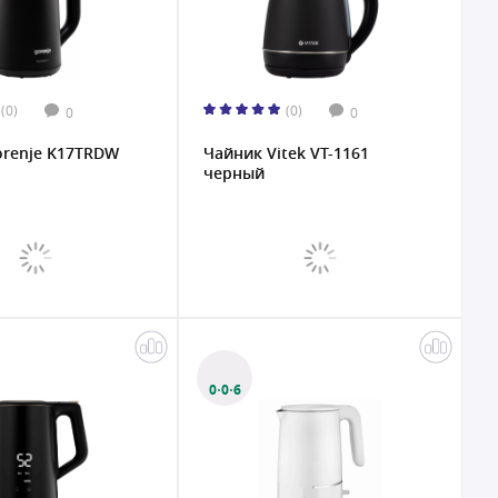
(0)
(0)
0
0
orenje K17TRDW
Чайник Vitek VT-1161
черный
0·0·6