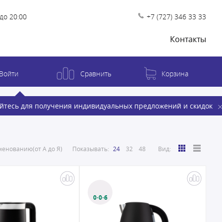
до 20:00
+7 (727) 346 33 33
Контакты
Войти
Сравнить
Корзина
йтесь для получения индивидуальных предложений и скидок
енованию(от А до Я)
Показывать:
24
32
48
Вид:
0·0·6