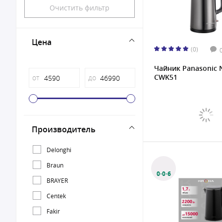
Очистить фильтр
Цена
(0)
Чайник Panasonic 
CWK51
от
до
Производитель
Delonghi
Braun
0·0·6
BRAYER
Centek
Fakir