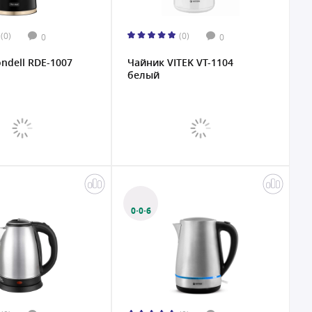
(0)
(0)
0
0
ndell RDE-1007
Чайник VITEK VT-1104
белый
0·0·6