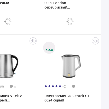
елый...
0059 London
серебристый...
0·0·6
(0)
(0)
0
0
йник Vitek VT-
Электрочайник Centek CT-
рый...
0024 серый