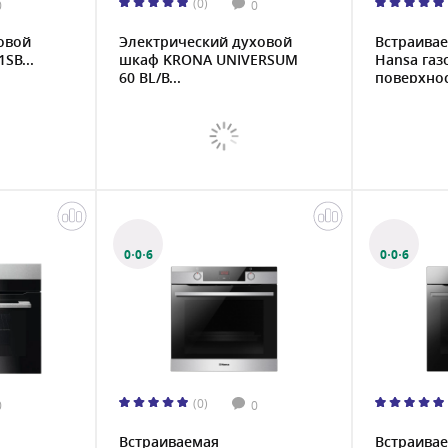
(0)
0
0
овой
Электрический духовой
Встраива
SB...
шкаф KRONA UNIVERSUM
Hansa газ
60 BL/B...
поверхнос
0·0·6
0·0·6
(0)
0
0
Встраиваемая
Встраива