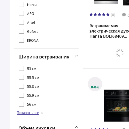
Hansa
AEG
(0)
Artel
Встраиваемая
электрическая дух
Gefest
Hansa BOEI68409...
KRONA
Ширина встраивания
53 см
55.5 см
55.8 см
0·0·6
55.9 см
56 см
Показать все
60 см
Объем духовки