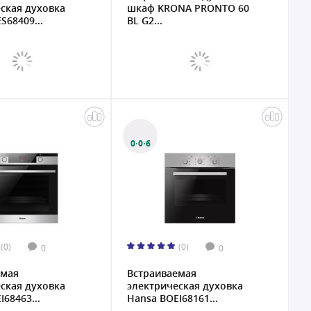
ская духовка
шкаф KRONA PRONTO 60
S68409...
BL G2...
0·0·6
(0)
(0)
0
0
емая
Встраиваемая
ская духовка
электрическая духовка
68463...
Hansa BOEI68161...