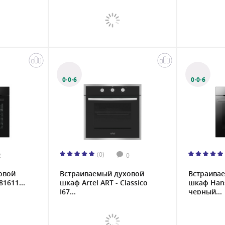
0·0·6
0·0·6
(0)
2
0
овой
Встраиваемый духовой
Встраива
1611...
шкаф Artel ART - Classico
шкаф Han
I67...
черный...