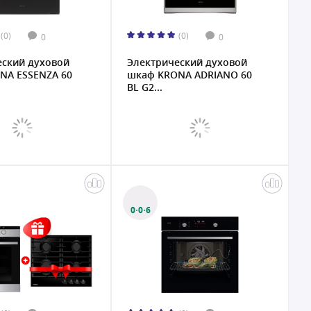
(0)
(0)
0
0
еский духовой
Электрический духовой
NA ESSENZA 60
шкаф KRONA ADRIANO 60
BL G2...
0·0·6