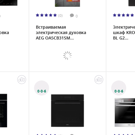
(0)
0
0
Встраиваемая
Электрич
овка
электрическая духовка
шкаф KRO
AEG OA5CB31SM...
BL G2...
0·0·6
0·0·6