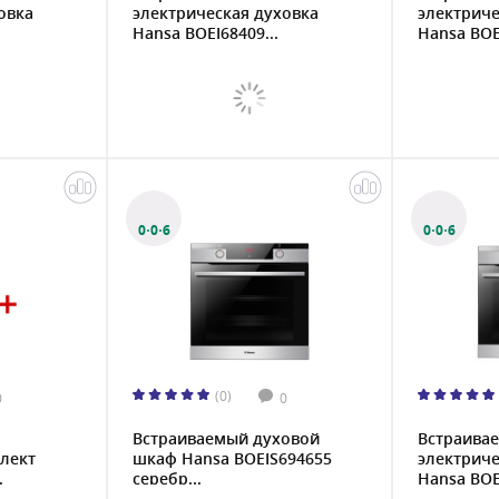
овка
электрическая духовка
электриче
Hansa BOEI68409...
Hansa BOE
0·0·6
0·0·6
(0)
0
0
Встраиваемый духовой
Встраива
лект
шкаф Hansa BOEIS694655
электриче
.
серебр...
Hansa BOEI