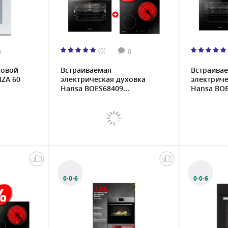
(0)
0
0
ховой
Встраиваемая
Встраива
ZA 60
электрическая духовка
электриче
Hansa BOES68409...
Hansa BOE
0·0·6
0·0·6