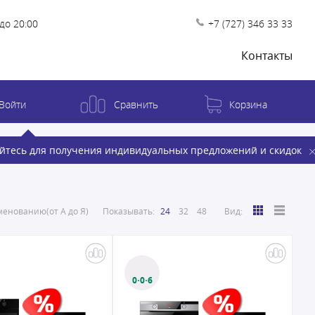
до 20:00
+7 (727) 346 33 33
Контакты
Войти
Сравнить
Корзина
йтесь для получения индивидуальных предложений и скидок
енованию(от А до Я)
Показывать:
24
32
48
Вид:
0·0·6