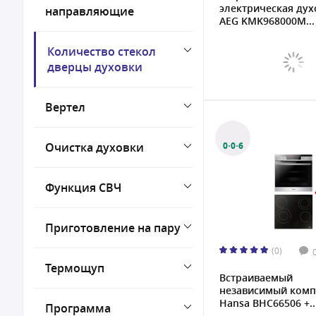
электрическая дух
направляющие
AEG KMK968000M...
Количество стекол
дверцы духовки
Вертел
Очистка духовки
0·0·6
Функция СВЧ
Приготовление на пару
(0)
Термощуп
Встраиваемый
независимый комп
Hansa BHC66506 +..
Программа