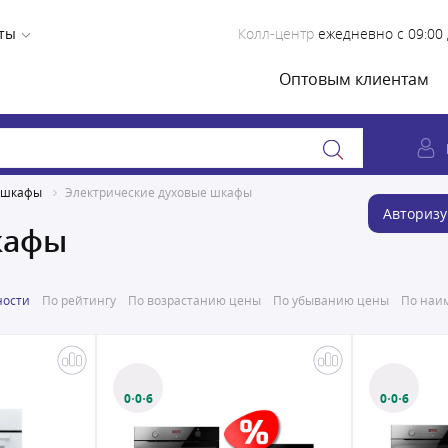
ты
Колл-центр
ежедневно с 09:00 
Оптовым клиентам
 шкафы
Электрические духовые шкафы
Авторизу
кафы
ности
По рейтингу
По возрастанию цены
По убыванию цены
По наим
0·0·6
0·0·6