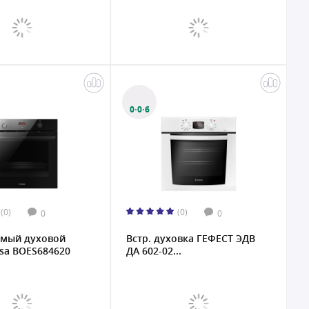
0·0·6
(0)
(0)
0
0
емый духовой
Встр. духовка ГЕФЕСТ ЭДВ
sa BOES684620
ДА 602-02...