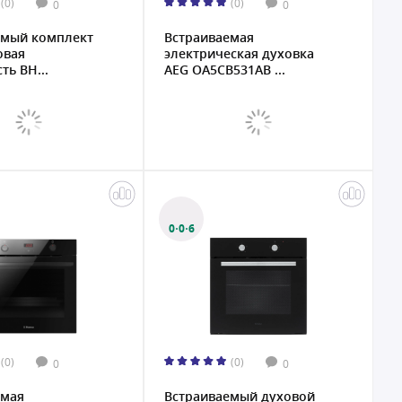
(0)
(0)
0
0
емый комплект
Встраиваемая
овая
электрическая духовка
ть BH...
AEG OA5CB531AB ...
0·0·6
(0)
(0)
0
0
емая
Встраиваемый духовой