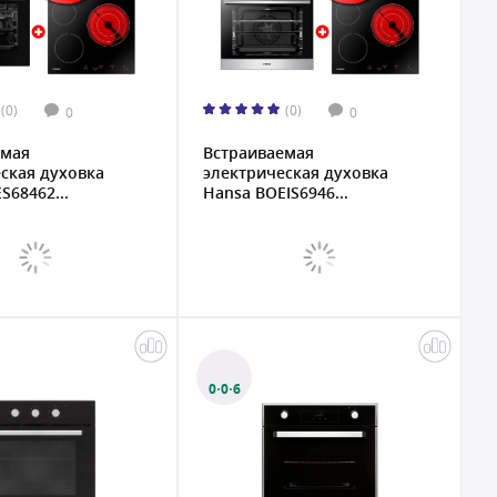
(0)
(0)
0
0
емая
Встраиваемая
ская духовка
электрическая духовка
S68462...
Hansa BOEIS6946...
0·0·6