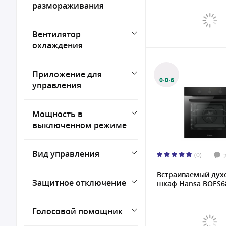
размораживания
Вентилятор
охлаждения
Приложение для
0·0·6
управления
Мощность в
выключенном режиме
Вид управления
(0)
Встраиваемый дух
Защитное отключение
шкаф Hansa BOES68
Голосовой помощник