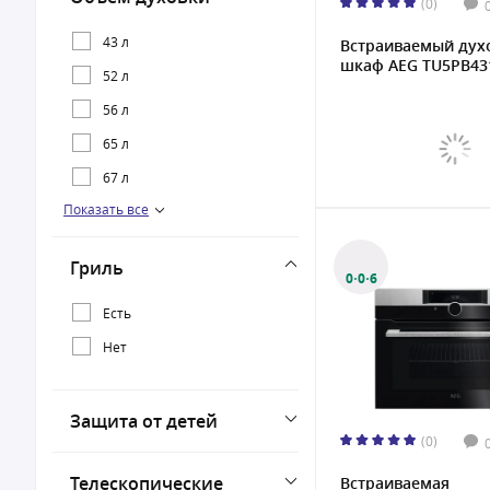
(0)
43 л
Встраиваемый дух
шкаф AEG TU5PB431
52 л
56 л
65 л
67 л
Показать все
71 л
72 л
Гриль
0·0·6
77 л
Есть
Нет
Защита от детей
(0)
Телескопические
Встраиваемая