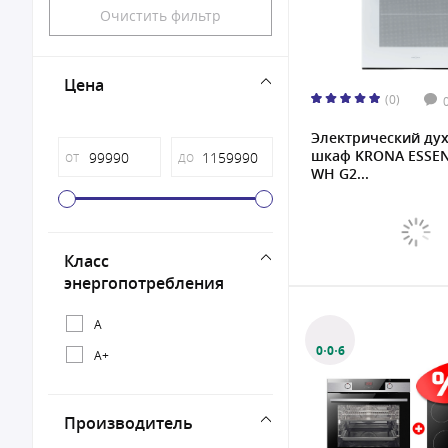
Очистить фильтр
Цена
(0)
Электрический ду
шкаф KRONA ESSEN
от
до
WH G2...
Класс
энергопотребления
A
0·0·6
A+
Производитель