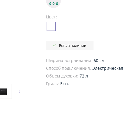
0·0·6
Цвет:
Есть в наличии
Ширина встраивания:
60 см
Способ подключения:
Электрическая
Объем духовки:
72 л
Гриль:
Есть