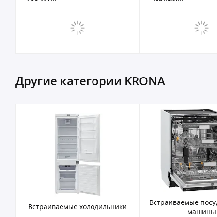
Другие категории KRONA
Встраиваемые посудомоечные
Встраиваемые ми
ики
машины
печи