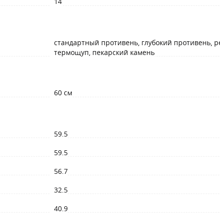
14
стандартный противень, глубокий противень, р
термощуп, пекарский камень
60 см
59.5
59.5
56.7
32.5
40.9