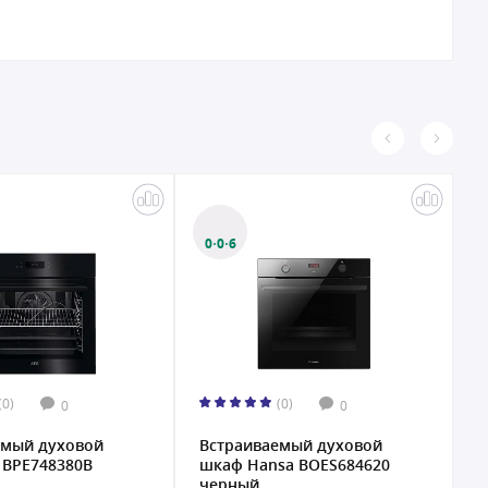
0·0·12
(0)
(0)
0
0
емый духовой
Встраиваемый духовой
В
sa BOES684620
шкаф Hansa BOES68438
ш
черный...
B