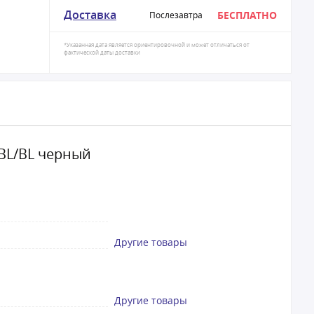
Доставка
БЕСПЛАТНО
Послезавтра
*Указанная дата является ориентировочной и может отличаться от
фактической даты доставки
BL/BL черный
Другие товары
Другие товары