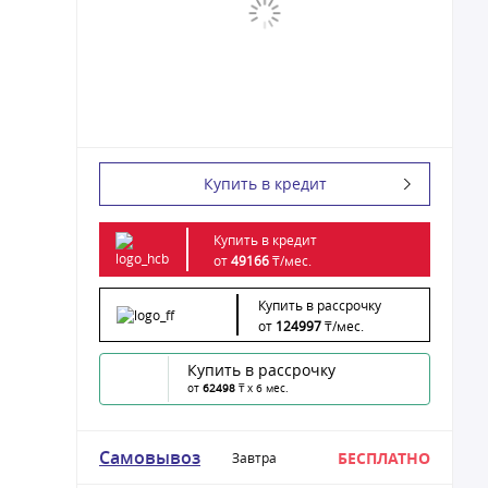
Купить в кредит
Купить в кредит
от
49166
₸/
мес.
Купить в рассрочку
от
124997
₸/
мес.
Купить в рассрочку
от
62498
₸ x 6 мес.
Самовывоз
БЕСПЛАТНО
Завтра