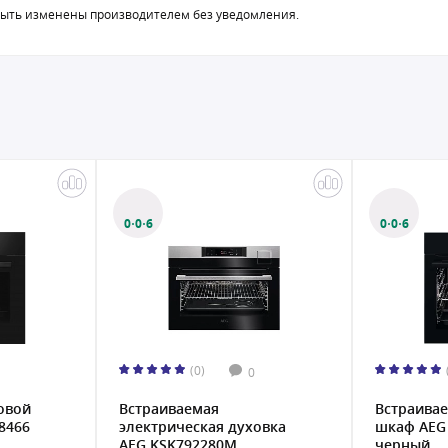
быть изменены производителем без уведомления.
0·0·6
0·0·6
(0)
0
Встраиваемый духовой
Встраива
овка
шкаф AEG BPE748380B
шкаф Han
черный...
черный...