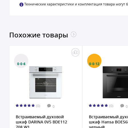
Технические характеристики и комплектация товара могут 
Похожие товары
0·0·12
0·0·6
(0)
(0)
0
0
Встраиваемый духовой
Встраиваемая
шкаф Hansa BOES68466
электрическая дух
черный...
AEG KSK792280M...