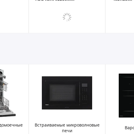
кроволновые
Варочные панели
Газовы