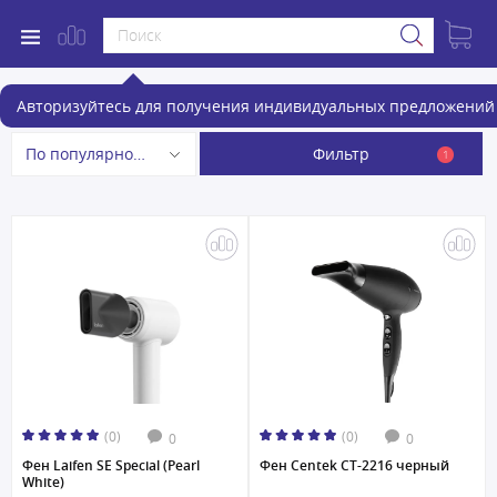
Фены и фен-щетки
Авторизуйтесь для получения индивидуальных предложений 
Фильтр
По популярности
1
(0)
(0)
0
0
Фен Laifen SE Special (Pearl
Фен Centek CT-2216 черный
White)