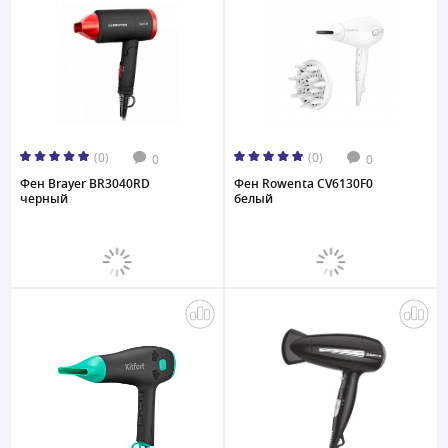
(0)
(0)
0
0
Фен Brayer BR3040RD
Фен Rowenta CV6130F0
черный
белый