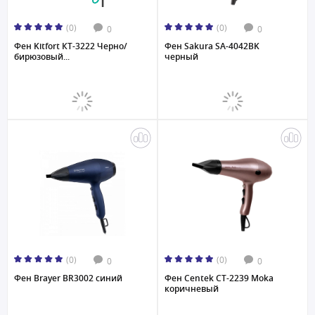
(0)
(0)
0
0
Фен Kitfort КТ-3222 Черно/
Фен Sakura SA-4042BK
бирюзовый...
черный
(0)
(0)
0
0
Фен Brayer BR3002 синий
Фен Centek CT-2239 Moka
коричневый