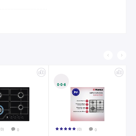
0·0·6
(0)
(0)
0
0