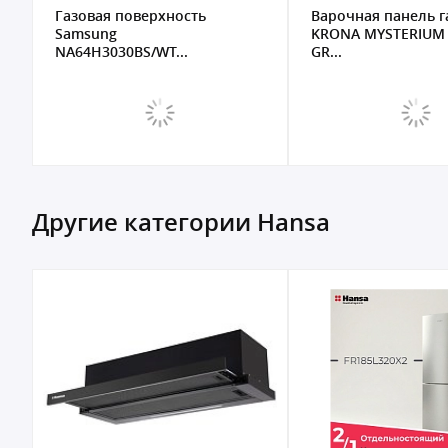
Варочная панель газовая
Стол газовый быт
KRONA MYSTERIUM gh 60
встраиваемый ГЕФ
GR...
2230 К17...
Другие категории Hansa