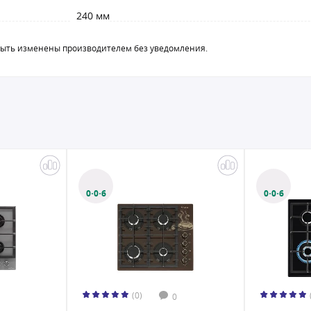
240 мм
быть изменены производителем без уведомления.
0·0·6
0·0·6
(0)
0