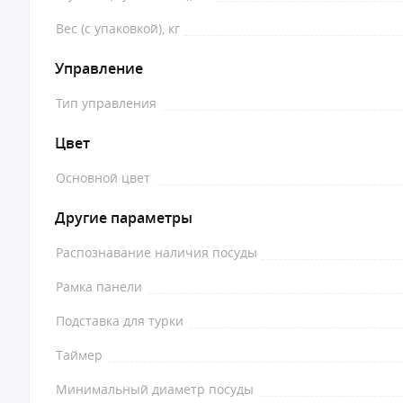
Вес (с упаковкой), кг
Управление
Тип управления
Цвет
Основной цвет
Другие параметры
Распознавание наличия посуды
Рамка панели
Подставка для турки
Таймер
Минимальный диаметр посуды