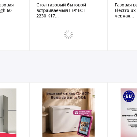
овой
Газовая варочная панель
Встраивае
ЕСТ
Electrolux KGS6436K
поверхно
черная...
BHGI631851