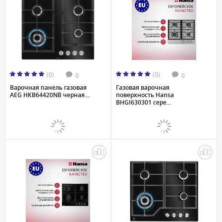
(0)
(0)
0
0
Варочная панель газовая
Газовая варочная
AEG HKB64420NB черная...
поверхность Hansa
BHGI630301 сере...