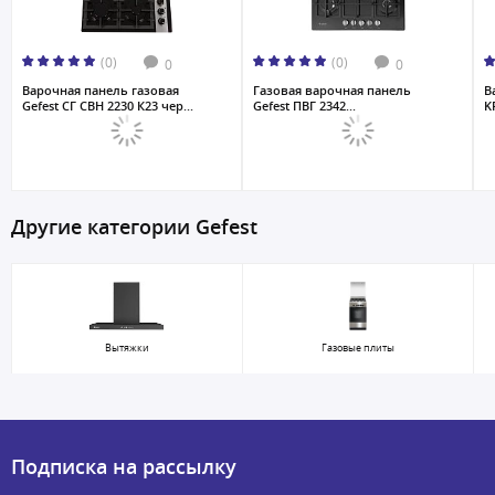
(0)
(0)
0
0
Варочная панель газовая
Газовая варочная панель
В
Gefest СГ СВН 2230 К23 чер...
Gefest ПВГ 2342...
K
Другие категории Gefest
Вытяжки
Газовые плиты
Подписка на рассылку