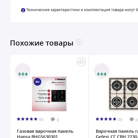
Технические характеристики и комплектация товара могут 
Похожие товары
0·0·6
0·0·6
(0)
(0)
0
0
Газовая варочная панель
Варочная панель г
Hansa BHGS630301
Gefest СГ СВН 2230