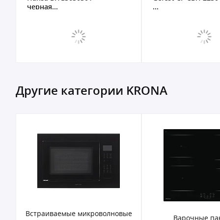
черная...
...
Другие категории KRONA
ые
Встраиваемые микроволновые
Варочные па