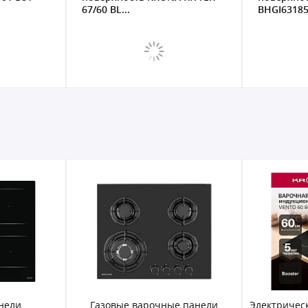
67/60 BL...
BHGI631851
нели
Газовые варочные панели
Электричес