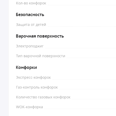
Кол-во конфорок
Безопасность
Защита от детей
Варочная поверхность
Электроподжиг
Тип варочной поверхности
Конфорки
Экспресс-конфорок
Газ-контроль конфорок
Количество газовых конфорок
WOK-конфорка