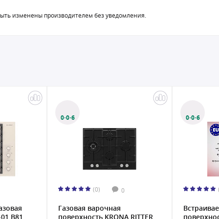
быть изменены производителем без уведомления.
0·0·6
0·0·6
(0)
0
азовая
Газовая варочная
Встраивае
-01 B81
поверхность KRONA RITTER
поверхно