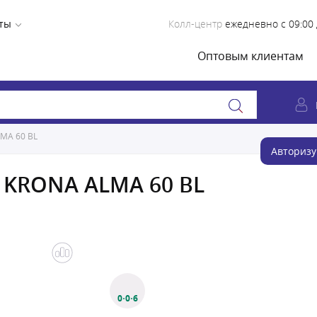
ты
Колл-центр
ежедневно с 09:00 
Оптовым клиентам
MA 60 BL
Авторизу
я KRONA ALMA 60 BL
0·0·6