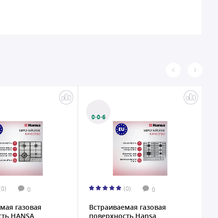
0·0·6
(0)
(0)
0
0
мая газовая
Встраиваемая газовая
С
сть HANSA
поверхность Hansa
в