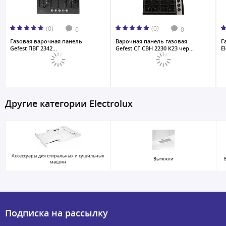
(0)
(0)
0
0
Газовая варочная панель
Варочная панель газовая
Г
Gefest ПВГ 2342...
Gefest СГ СВН 2230 К23 чер...
E
Другие категории Electrolux
Аксессуары для стиральных и сушильных
Вытяжки
машин
Подписка на рассылку