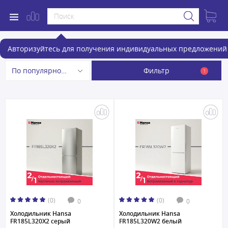
Холодильники
Авторизуйтесь для получения индивидуальных предложений 
Фильтр
По популярности
1
(0)
(0)
0
0
Холодильник Hansa
Холодильник Hansa
FR185L320X2 серый
FR185L320W2 белый